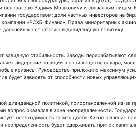
ворил иск Генпрокуратуры, обратив в доход государс
и основателю Вадиму Мошковичу и связанным лицам. В
пании государством: доли частных инвесторов на бир
— компании «РСХБ-Финанс». Права миноритарных акцио
ь дальнейшую стратегию и дивидендную политику.
т завидную стабильность. Заводы перерабатывают све
раняет лидерские позиции в производстве сахара, мас
 любые кризисы. Руководство приложило максимум уси
итие будет зависеть от способности новых управляющ
ной дивидендной политикой, приостановленной из-за
й вопрос оказался в зоне неопределенности. Государс
иктует необходимость гасить долги. Какое решение пр
и неопределенность будет сдерживать приток капитала