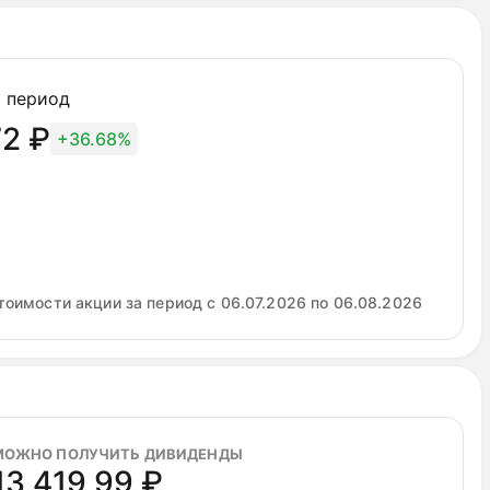
ных рисков и неопределенности. Актив может быть
 корпоративных проблем. Держателям акций спешить
тики новым мажоритарием.
 период
72 ₽
+36.68%
тоимости акции за период с 06.07.2026 по 06.08.2026
МОЖНО ПОЛУЧИТЬ ДИВИДЕНДЫ
13 419,99 ₽