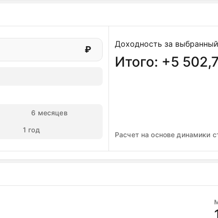
 или дивидендных портфелей из-за высоких регулятор
ать сильный бизнес с дисконтом и ждать разрешения
сообразно только после прояснения дивидендной поли
Доходность за выбранный
РЕКОМЕНДАЦИЯ: ДЕРЖАТЬ
₽
Итого: +5 502,
6 месяцев
1 год
Расчет на основе динамики с