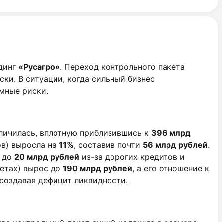
лдинг
«Русагро»
. Переход контрольного пакета
ки. В ситуации, когда сильный бизнес
мные риски.
еличилась, вплотную приблизившись к
396 млрд
ов) выросла на
11%
, составив почти
56 млрд рублей
.
ь до
20 млрд рублей
из-за дорогих кредитов и
четах) вырос до
190 млрд рублей
, а его отношение к
 создавая дефицит ликвидности.