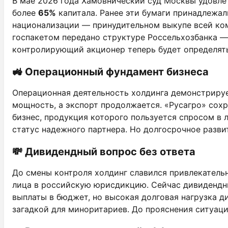
В мае 2026 года Хамовнический суд Москвы удовлет
более
65%
капитала. Ранее эти бумаги принадлежал
национализации — принудительном выкупе всей ком
госпакетом передано структуре Россельхозбанка 
контролирующий акционер теперь будет определят
🚜 Операционный фундамент бизнеса
Операционная деятельность холдинга демонстрируе
мощность, а экспорт продолжается. «Русагро» сох
бизнес, продукция которого пользуется спросом в
статус надежного партнера. Но долгосрочное разв
💸 Дивидендный вопрос без ответа
До смены контроля холдинг славился привлекатель
лица в российскую юрисдикцию. Сейчас дивидендны
выплаты в бюджет, но высокая долговая нагрузка д
загадкой для миноритариев. До прояснения ситуаци