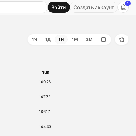
1
Войти
Создать аккаунт
Ь
1Ч
1Д
1Н
1М
3М
RUB
109.26
107.72
106.17
104.63