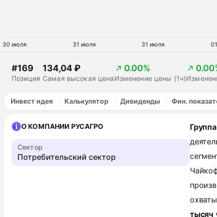
30 июля
31 июля
31 июля
01
#169
134,04 ₽
0.00%
0.00
Позиция
Самая высокая цена
Изменение цены (1ч)
Изменени
Инвест идея
Калькулятор
Дивиденды
Фин. показат
О КОМПАНИИ РУСАГРО
Группа
деятел
Сектор
сегмен
Потребительский сектор
Чайкоф
произв
охваты
тысяч