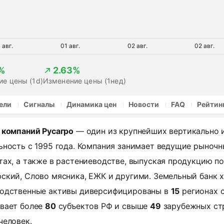
 авг.
01 авг.
02 авг.
02 авг.
%
2.63%
е цены (1d)
Изменение цены (1нед)
ели
Сигналы
Динамика цен
Новости
FAQ
Рейтин
 компаний Русагро
— один из крупнейших вертикально 
ьность с 1995 года. Компания занимает ведущие рыноч
тах, а также в растениеводстве, выпуская продукцию п
ский, Слово мясника, ЕЖК и другими. Земельный банк 
одственные активы диверсифицированы в
15
регионах с
вает более
80
субъектов РФ и свыше
49
зарубежных стр
человек.