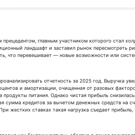
м прецедентом, главным участником которого стал хо
иционный ландшафт и заставил рынок пересмотреть рис
ить, что перевешивает — новые возможности или систе
проанализировать отчетность за 2025 год. Выручка ув
оцентов и амортизации, очищенная от разовых фактор
а продукты питания. Однако чистая прибыль снизилас
ая сумма кредитов за вычетом денежных средств на с
 При жестких ставках такая нагрузка съедает прибыль,