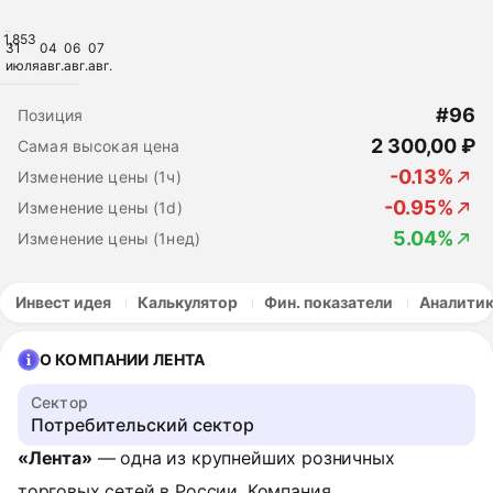
1,853
31
04
06
07
июля
авг.
авг.
авг.
#96
Позиция
2 300,00 ₽
Самая высокая цена
-0.13%
Изменение цены (1ч)
-0.95%
Изменение цены (1d)
5.04%
Изменение цены (1нед)
Инвест идея
Калькулятор
Фин. показатели
Аналити
О КОМПАНИИ ЛЕНТА
Сектор
Потребительский сектор
«Лента»
— одна из крупнейших розничных
торговых сетей в России. Компания