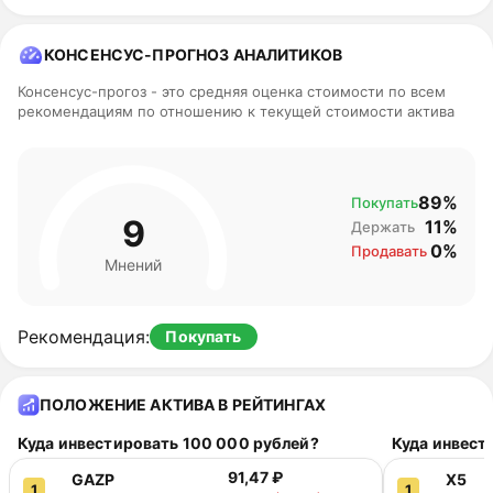
2 090,22 ₽
5.99%
2026
05 сентября
2 095,24 ₽
6.25%
КОНСЕНСУС-ПРОГНОЗ АНАЛИТИКОВ
2026
06 сентября
2 093,98 ₽
6.19%
Консенсус-прогоз - это средняя оценка стоимости по всем
2026
рекомендациям по отношению к текущей стоимости актива
89%
Покупать
9
11%
Держать
0%
Продавать
Мнений
Рекомендация
:
Покупать
ПОЛОЖЕНИЕ АКТИВА В РЕЙТИНГАХ
Куда инвестировать 100 000 рублей?
Куда инвест
91,47 ₽
GAZP
X5
1
1