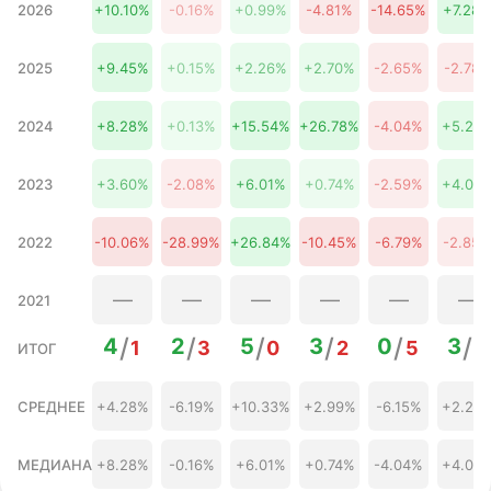
23 августа
2026
+10.10%
-0.16%
+0.99%
-4.81%
-14.65%
+7.28
2 076,04 ₽
5.28%
2026
24 августа
2 070,61 ₽
5.00%
2026
2025
+9.45%
+0.15%
+2.26%
+2.70%
-2.65%
-2.78
25 августа
2 076,10 ₽
5.28%
2026
26 августа
2024
+8.28%
+0.13%
+15.54%
+26.78%
-4.04%
+5.28
2 079,06 ₽
5.43%
2026
27 августа
2 079,09 ₽
5.43%
2023
+3.60%
-2.08%
+6.01%
+0.74%
-2.59%
+4.08
2026
28 августа
2 082,57 ₽
5.61%
2026
2022
-10.06%
-28.99%
+26.84%
-10.45%
-6.79%
-2.85
29 августа
2 086,89 ₽
5.83%
2026
30 августа
—
—
—
—
—
—
2 084,71 ₽
5.72%
2021
2026
31 августа
2 078,37 ₽
5.39%
/
/
/
/
/
/
4
2
5
3
0
3
1
3
0
2
5
2
2026
ИТОГ
01 сентября
2 083,32 ₽
5.65%
2026
СРЕДНЕЕ
+4.28%
-6.19%
+10.33%
+2.99%
-6.15%
+2.20
02 сентября
2 086,11 ₽
5.79%
2026
03 сентября
2 086,29 ₽
5.80%
МЕДИАНА
+8.28%
-0.16%
+6.01%
+0.74%
-4.04%
+4.08
2026
04 сентября