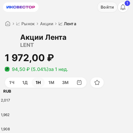
1
Акция: бесплатный пробный период на 3 дня!
Войти
ПОПРОБОВАТЬ
📈 Рынок
Акции
📈 Лента
Акции Лента
LENT
1 972,00 ₽
94,50 ₽ (5.04%)
за 1 нед.
1Ч
1Д
1Н
1М
3М
RUB
2,017
1,962
1,908