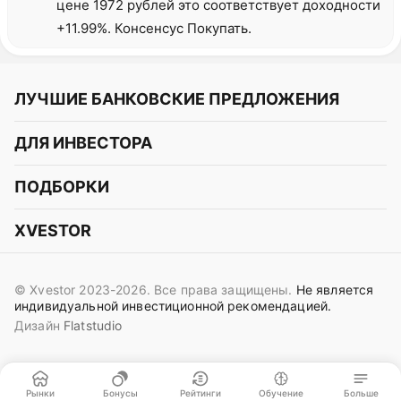
цене 1972 рублей это соответствует доходности
+11.99%. Консенсус Покупать.
ЛУЧШИЕ БАНКОВСКИЕ ПРЕДЛОЖЕНИЯ
Альфа-Банк
ДЛЯ ИНВЕСТОРА
Т-Банк
Курс акций
ПОДБОРКИ
СБЕР
Курс криптовалют
Подборки акций
Газпромбанк
XVESTOR
Курс облигаций
Подборки криптовалют
ВТБ
Telegram
Прогнозы на акции
Подборки облигаций
OZON Банк
© Xvestor 2023-2026. Все права защищены.
Не является
Вконтакте
Прогнозы на криптовалюты
индивидуальной инвестиционной рекомендацией.
Совкомбанк
Дизайн
Flatstudio
Поддержка в Telegram
Идеи инвест аналитиков
Яндекс Банк
Контакты
Сигналы трейдеров
ОТП Банк
Пользовательское соглашение
Рынки
Бонусы
Рейтинги
Обучение
Больше