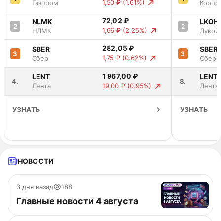
1,50 ₽
(1.61%)
Газпром
Корпо
Центр
72,02 ₽
NLMK
LKOH
2
2
1,66 ₽
(2.25%)
НЛМК
Лукой
282,05 ₽
SBER
SBER
3
3
1,75 ₽
(0.62%)
Сбер
Сбер
1 967,00 ₽
LENT
LENT
4.
8.
19,00 ₽
(0.95%)
Лента
Лента
УЗНАТЬ
УЗНАТЬ
НОВОСТИ
3 дня назад
188
Главные новости 4 августа