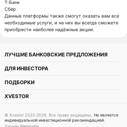
Т-Банк
Сбер
Данные платформы также смогут оказать вам все
необходимые услуги, и на них вы всегда сможете
приобрести наиболее надёжные акции.
ЛУЧШИЕ БАНКОВСКИЕ ПРЕДЛОЖЕНИЯ
Альфа-Банк
ДЛЯ ИНВЕСТОРА
Т-Банк
Курс акций
ПОДБОРКИ
СБЕР
Курс криптовалют
Подборки акций
Газпромбанк
XVESTOR
Курс облигаций
Подборки криптовалют
ВТБ
Telegram
Прогнозы на акции
Подборки облигаций
OZON Банк
© Xvestor 2023-2026. Все права защищены.
Не является
Вконтакте
Прогнозы на криптовалюты
индивидуальной инвестиционной рекомендацией.
Совкомбанк
Дизайн
Flatstudio