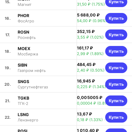
Купить
15.
31,50 ₽
(1.75%)
Магнит
5 688,00 ₽
PHOR
Купить
16.
54,00 ₽
(0.96%)
ФосАгро
352,15 ₽
ROSN
Купить
17.
3,55 ₽
(1.02%)
Роснефть
161,17 ₽
MOEX
Купить
18.
2,99 ₽
(1.89%)
Мосбиржа
484,45 ₽
SIBN
Купить
19.
2,40 ₽
(0.50%)
Газпром нефть
16,945 ₽
SNGS
Купить
20.
0,225 ₽
(1.34%)
Сургутнефтегаз
0,005005 ₽
TGKB
Купить
21.
0,00004 ₽
(0.81%)
ТГК-2
13,67 ₽
LSNG
Купить
22.
0,18 ₽
(1.33%)
Ленэнерго
1 010,40 ₽
POSI