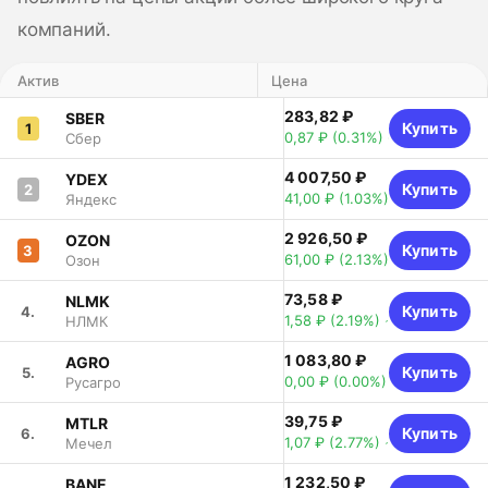
компаний.
Актив
Цена
283,82 ₽
SBER
Купить
1
0,87 ₽
(0.31%)
Сбер
4 007,50 ₽
YDEX
Купить
2
41,00 ₽
(1.03%)
Яндекс
2 926,50 ₽
OZON
Купить
3
61,00 ₽
(2.13%)
Озон
73,58 ₽
NLMK
Купить
4.
1,58 ₽
(2.19%)
НЛМК
1 083,80 ₽
AGRO
Купить
5.
0,00 ₽
(0.00%)
Русагро
39,75 ₽
MTLR
Купить
6.
1,07 ₽
(2.77%)
Мечел
1 232,50 ₽
BANE