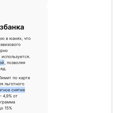
озбанка
ую в юанях, что
езвизового
ярно
 используется.
ей
, позволяя
яд.
Лимит по карте
ия льготного
атное снятие
— 4,9% от
ограмма
до 15%