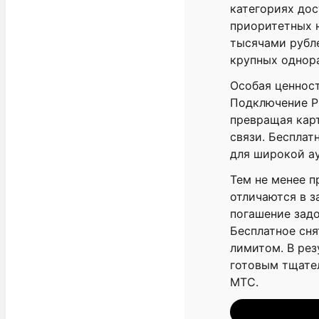
категориях дос
приоритетных 
тысячами рубле
крупных однор
Особая ценност
Подключение P
превращая кар
связи. Бесплат
для широкой а
Тем не менее п
отличаются в з
погашение задо
Бесплатное сн
лимитом. В рез
готовым тщате
МТС.