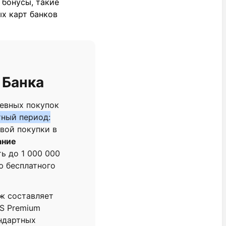
 бонусы, такие
ых карт банков
 Банка
невных покупок
тный период:
рвой покупки в
ание
ь до 1 000 000
ю бесплатного
ж составляет
TS Premium
андартных