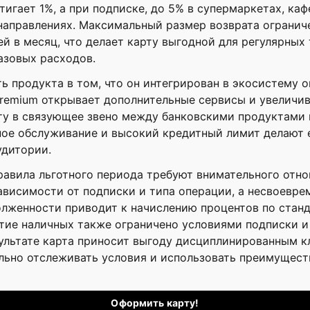
тигает 1%, а при подписке, до 5% в супермаркетах, каф
направлениях. Максимальный размер возврата огранич
й в месяц, что делает карту выгодной для регулярных т
азовых расходов.
ь продукта в том, что он интегрирован в экосистему о
remium открывает дополнительные сервисы и увеличив
ту в связующее звено между банковскими продуктами 
ное обслуживание и высокий кредитный лимит делают 
удитории.
равила льготного периода требуют внимательного отн
ависимости от подписки и типа операции, а несвоевре
лженности приводит к начислению процентов по станд
ятие наличных также ограничено условиями подписки 
ультате карта приносит выгоду дисциплинированным к
льно отслеживать условия и использовать преимущес
Оформить карту!