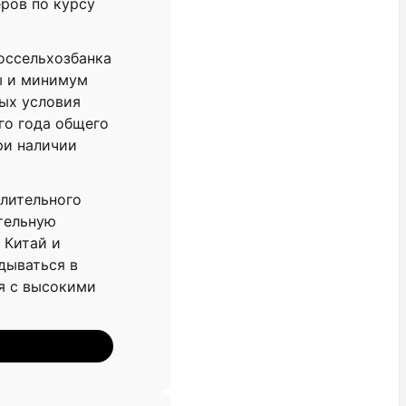
ров по курсу
Россельхозбанка
ы и минимум
ных условия
го года общего
ри наличии
длительного
тельную
 Китай и
дываться в
ся с высокими