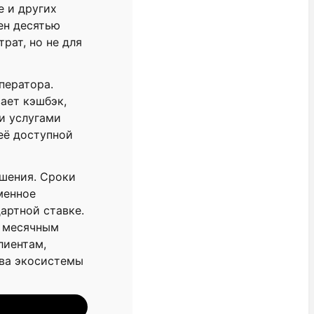
е и других
ен десятью
рат, но не для
ператора.
ает кэшбэк,
и услугами
её доступной
ошения. Сроки
менное
артной ставке.
и месячным
лиентам,
тва экосистемы