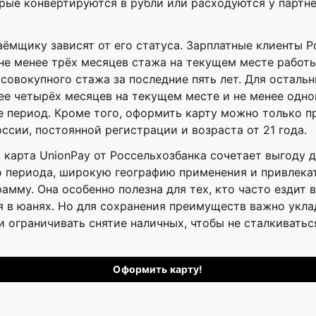
рые конвертируются в рубли или расходуются у партнё
аёмщику зависят от его статуса. Зарплатные клиенты 
не менее трёх месяцев стажа на текущем месте работ
совокупного стажа за последние пять лет. Для осталь
ее четырёх месяцев на текущем месте и не менее одно
е период. Кроме того, оформить карту можно только п
ссии, постоянной регистрации и возраста от 21 года.
 карта UnionPay от Россельхозбанка сочетает выгоду 
о периода, широкую географию применения и привлека
амму. Она особенно полезна для тех, кто часто ездит в
 в юанях. Но для сохранения преимуществ важно укла
и ограничивать снятие наличных, чтобы не сталкивать
Оформить карту!