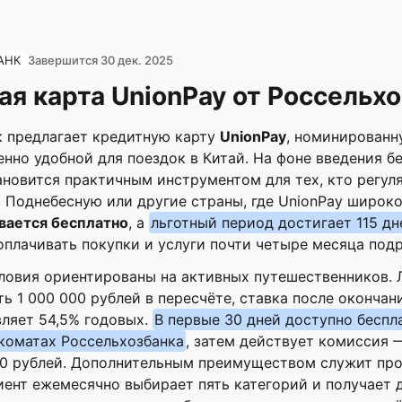
АНК
Завершится 30 дек. 2025
я карта UnionPay от Россельх
к предлагает кредитную карту
UnionPay
, номинированн
енно удобной для поездок в Китай. На фоне введения б
новится практичным инструментом для тех, кто регул
 Поднебесную или другие страны, где UnionPay широко
вается бесплатно
, а
льготный период достигает 115 дн
оплачивать покупки и услуги почти четыре месяца подр
ловия ориентированы на активных путешественников. 
ь 1 000 000 рублей в пересчёте, ставка после окончан
вляет 54,5% годовых.
В первые 30 дней доступно беспл
коматах Россельхозбанка
, затем действует комиссия 
0 рублей. Дополнительным преимуществом служит пр
иент ежемесячно выбирает пять категорий и получает 