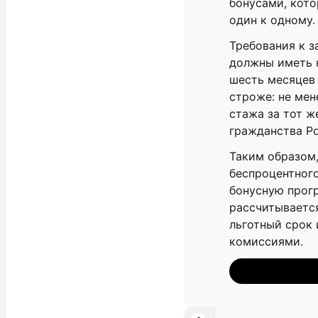
бонусами, кото
один к одному.
Требования к з
должны иметь 
шесть месяцев 
строже: не мен
стажа за тот ж
гражданства Ро
Таким образом,
беспроцентног
бонусную прогр
рассчитывается
льготный срок 
комиссиями.