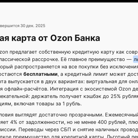
вершится 30 дек. 2025
я карта от Ozon Банка
zon предлагает собственную кредитную карту как сов
классической рассрочке. Её главное преимущество —
л
торый распространяется на все покупки без исключения
остаются
бесплатными
, а кредитный лимит может дост
рта выпускается в двух вариантах: виртуальная для он
я офлайн-расчётов. Интеграция с экосистемой Ozon де
екательной: держатель получает кэшбэк до 25% рубля
иям, включая товары за 1 рубль.
ловия выглядят достаточно прозрачными. Ежемесячны
яет 4% от задолженности, но не менее 400 рублей, пл
иссии. Переводы через СБП и снятие наличных провод
дкое преимущество для кредитной карты. Льготный пе