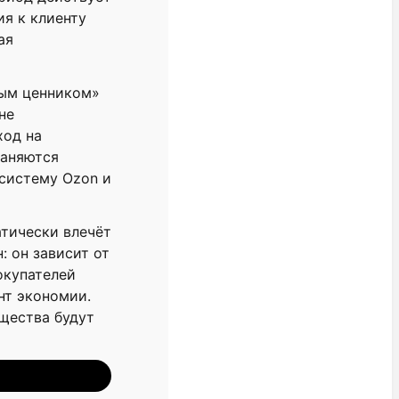
ия к клиенту
ая
ным ценником»
не
ход на
раняются
осистему Ozon и
тически влечёт
: он зависит от
окупателей
нт экономии.
ущества будут