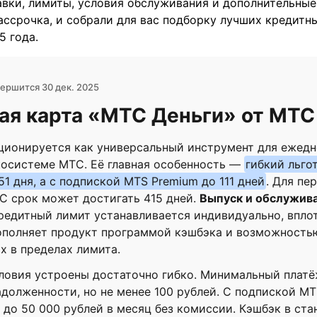
вки, лимиты, условия обслуживания и дополнительные
ассрочка, и собрали для вас подборку лучших кредитн
5 года.
ершится 30 дек. 2025
ая карта «МТС Деньги» от МТС
иционируется как универсальный инструмент для ежед
косистеме МТС. Её главная особенность —
гибкий льго
51 дня, а с подпиской MTS Premium до 111 дней
. Для пе
С срок может достигать 415 дней.
Выпуск и обслужив
кредитный лимит устанавливается индивидуально, вплот
дополняет продукт программой кэшбэка и возможность
х в пределах лимита.
ловия устроены достаточно гибко. Минимальный платё
долженности, но не менее 100 рублей. С подпиской M
до 50 000 рублей в месяц без комиссии. Кэшбэк в ст