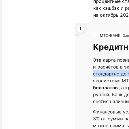
процентные ста
как кэшбэк и р
на октябрь 202
1
МТС-БАНК
Зав
Кредитн
Эта карта поз
и расчётов в э
стандартно до 
экосистеме МТ
бесплатны
, а 
рублей. Банк 
снятия наличны
Финансовые ус
3% от суммы за
можно снимать 