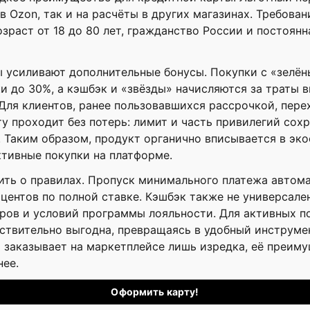
 в Ozon, так и на расчёты в других магазинах. Требован
зраст от 18 до 80 лет, гражданство России и постоянн
ы усиливают дополнительные бонусы. Покупки с «зелё
и до 30%, а кэшбэк и «звёзды» начисляются за траты в
Для клиентов, ранее пользовавшихся рассрочкой, пере
у проходит без потерь: лимит и часть привилегий сох
 Таким образом, продукт органично вписывается в эк
тивные покупки на платформе.
ить о правилах. Пропуск минимального платежа автома
центов по полной ставке. Кэшбэк также не универсален
ров и условий программы лояльности. Для активных п
ствительно выгодна, превращаясь в удобный инструме
о заказывает на маркетплейсе лишь изредка, её преим
нее.
Оформить карту!