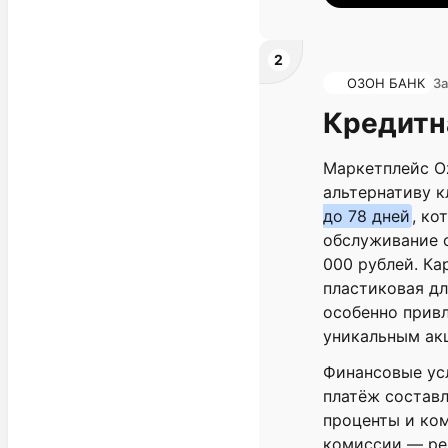
2
ОЗОН БАНК
За
Кредитна
Маркетплейс O
альтернативу 
до 78 дней
, ко
обслуживание 
000 рублей. Ка
пластиковая дл
особенно привл
уникальным акц
Финансовые ус
платёж составл
проценты и ком
комиссии — ре