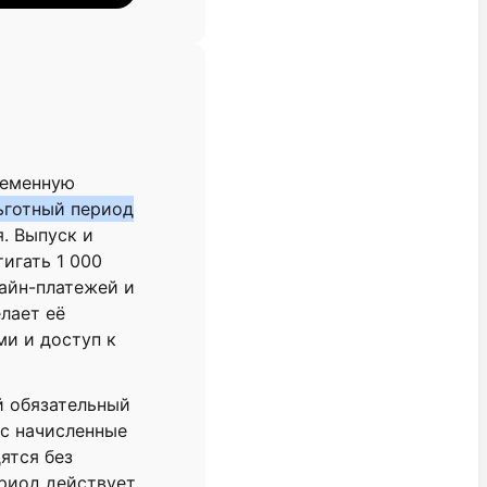
ременную
ьготный период
. Выпуск и
игать 1 000
лайн-платежей и
лает её
ми и доступ к
й обязательный
юс начисленные
ятся без
риод действует