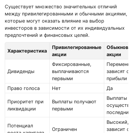
Существует множество значительных отличий
между привилегированными и обычными акциями,
которые могут оказать влияние на выбор
инвесторов в зависимости от их индивидуальных
предпочтений и финансовых целей.
Привилегированные
Обыкнове
Характеристика
акции
акции
Фиксированные,
Переменны
Дивиденды
выплачиваются
зависят от
первыми
прибыли
Право голоса
Нет
Да
Выплаты
Приоритет при
Выплаты получают
осуществл
ликвидации
первыми
последним
Высокий,
Потенциал
Ограничен
зависит от
роста капитала