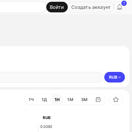
1
Войти
Создать аккаунт
Ь
RUB
1Ч
1Д
1Н
1М
3М
RUB
0.0292