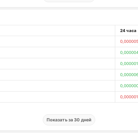
0,002635
0,00568
0,00933
24 часа
0,000704
0,00000
0,004747
0,00000
0,000268
0,000001
0,001952
0,000006
0,00456
0,00000
0,000690
0,000001
0,001548
0,00000
0,001486
0,00000
Показать за 30 дней
0,00094
0,000007