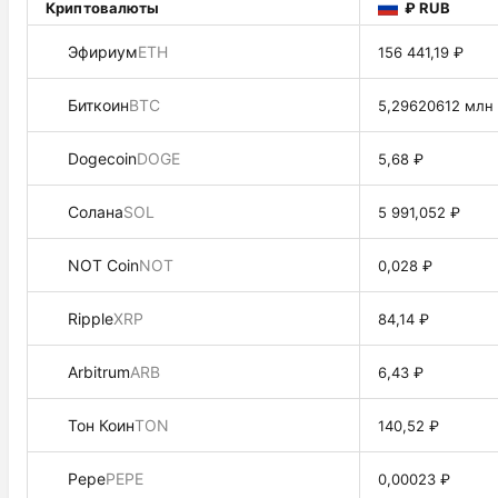
Криптовалюты
₽ RUB
Эфириум
ETH
156 441,19 ₽
Биткоин
BTC
5,29620612 млн
Dogecoin
DOGE
5,68 ₽
Солана
SOL
5 991,052 ₽
NOT Coin
NOT
0,028 ₽
Ripple
XRP
84,14 ₽
Arbitrum
ARB
6,43 ₽
Тон Коин
TON
140,52 ₽
Pepe
PEPE
0,00023 ₽