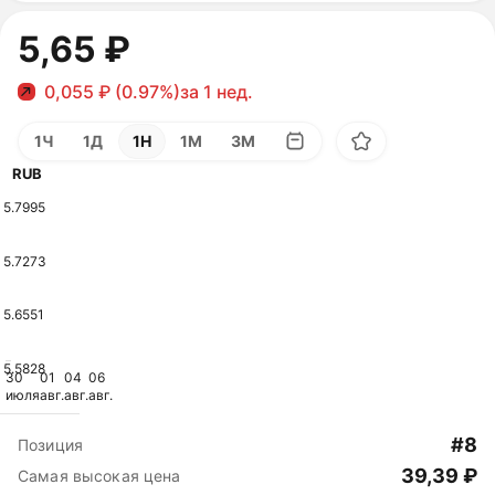
5,65 ₽
0,055 ₽ (0.97%)
за 1 нед.
1Ч
1Д
1Н
1М
3М
RUB
5.7995
5.7273
5.6551
5.5828
30
01
04
06
июля
авг.
авг.
авг.
#8
Позиция
39,39 ₽
Самая высокая цена