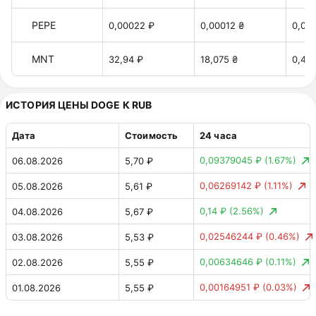
PEPE
0,00022 ₽
0,00012 ₴
0,00
MNT
32,94 ₽
18,075 ₴
0,40 
ИСТОРИЯ ЦЕНЫ DOGE К RUB
Дата
Стоимость
24 часа
0,09379045 ₽
(1.67%)
06.08.2026
5,70 ₽
0,06269142 ₽
(1.11%)
05.08.2026
5,61 ₽
0,14 ₽
(2.56%)
04.08.2026
5,67 ₽
0,02546244 ₽
(0.46%)
03.08.2026
5,53 ₽
0,00634646 ₽
(0.11%)
02.08.2026
5,55 ₽
0,00164951 ₽
(0.03%)
01.08.2026
5,55 ₽
0,03439264 ₽
(0.62%)
31.07.2026
5,55 ₽