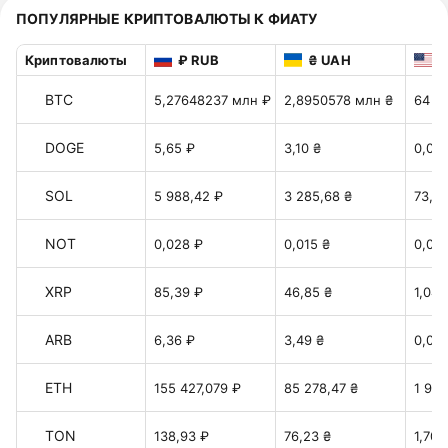
ПОПУЛЯРНЫЕ КРИПТОВАЛЮТЫ К ФИАТУ
Криптовалюты
₽ RUB
₴ UAH
$
BTC
5,27648237 млн ₽
2,8950578 млн ₴
64 71
DOGE
5,65 ₽
3,10 ₴
0,06
SOL
5 988,42 ₽
3 285,68 ₴
73,44
NOT
0,028 ₽
0,015 ₴
0,00
XRP
85,39 ₽
46,85 ₴
1,047
ARB
6,36 ₽
3,49 ₴
0,078
ETH
155 427,079 ₽
85 278,47 ₴
1 906
TON
138,93 ₽
76,23 ₴
1,70 