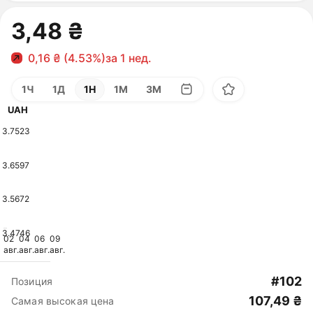
3,48 ₴
0,16 ₴ (4.53%)
за 1 нед.
1Ч
1Д
1Н
1М
3М
UAH
3.7523
3.6597
3.5672
3.4746
02
04
06
09
авг.
авг.
авг.
авг.
#102
Позиция
107,49 ₴
Самая высокая цена