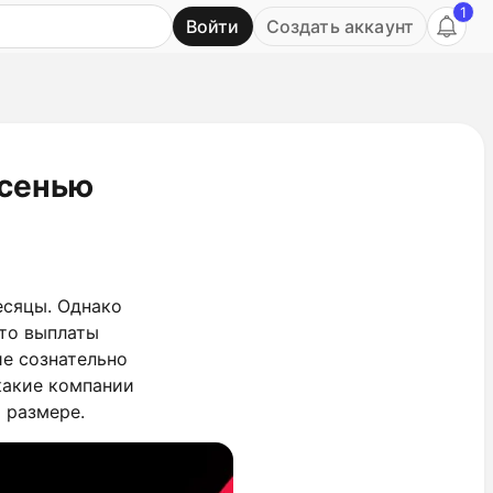
1
Войти
Создать аккаунт
Ь
осенью
есяцы. Однако
-то выплаты
ие сознательно
какие компании
м размере.