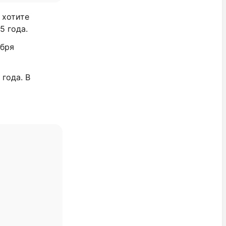
и хотите
5 года.
ября
года. В