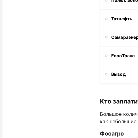
Полюс Зол
Татнефть
Самараэне
ЕвроТранс
Вывод
Кто заплати
Большое колич
как небольшие 
Фосагро