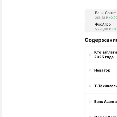
Банк Санкт
266,28 ₽
+0.0
ФосАгро
5 798,00 ₽
+0
Содержани
Кто заплат
2025 года
Новатэк
Т-Технолог
Банк Аванг