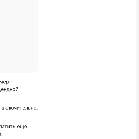
мер –
дендной
 включительно.
латить еще
.