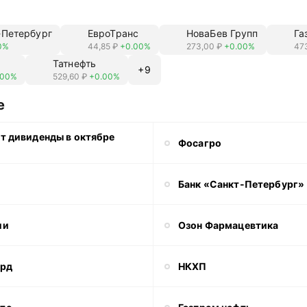
-Петербург
ЕвроТранс
НоваБев Групп
Га
0%
44,85 ₽
+0.00%
273,00 ₽
+0.00%
473
Татнефть
+
9
.00%
529,60 ₽
+0.00%
е
ит дивиденды в октябре
Фосагро
Банк «Санкт-Петербург»
ии
Озон Фармацевтика
ард
НКХП