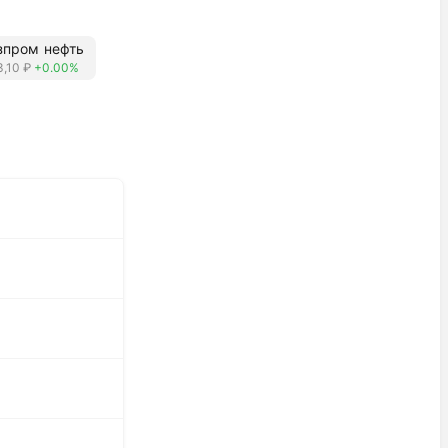
зпром нефть
,10 ₽
+0.00%