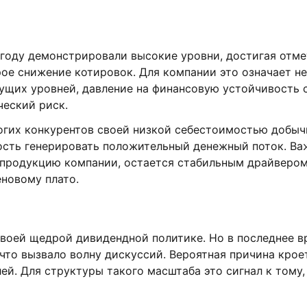
оду демонстрировали высокие уровни, достигая отмет
орое снижение котировок. Для компании это означает 
кущих уровней, давление на финансовую устойчивость 
ческий риск.
огих конкурентов своей низкой себестоимостью добыч
ость генерировать положительный денежный поток. Ва
а продукцию компании, остается стабильным драйвером
новому плато.
воей щедрой дивидендной политике. Но в последнее вр
 что вызвало волну дискуссий. Вероятная причина кро
ей. Для структуры такого масштаба это сигнал к тому