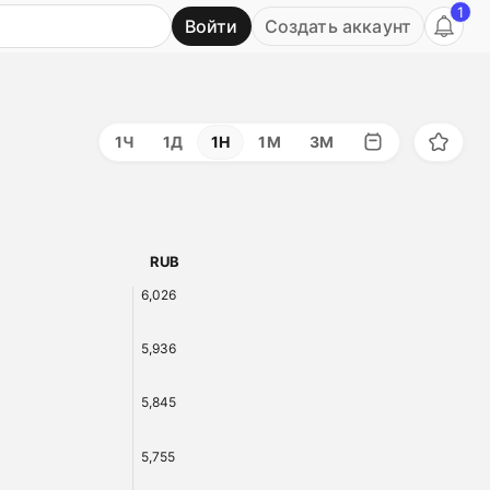
1
Войти
Создать аккаунт
Ь
1Ч
1Д
1Н
1М
3М
RUB
6,026
5,936
5,845
5,755