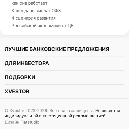
как она работает
Календарь выплат ОФЗ
4 сценария развития
Российской экономики от ЦБ
ЛУЧШИЕ БАНКОВСКИЕ ПРЕДЛОЖЕНИЯ
Альфа-Банк
ДЛЯ ИНВЕСТОРА
Т-Банк
Курс акций
ПОДБОРКИ
СБЕР
Курс криптовалют
Подборки акций
Газпромбанк
XVESTOR
Курс облигаций
Подборки криптовалют
ВТБ
Telegram
Прогнозы на акции
Подборки облигаций
OZON Банк
© Xvestor 2023-2026. Все права защищены.
Не является
Вконтакте
Прогнозы на криптовалюты
индивидуальной инвестиционной рекомендацией.
Совкомбанк
Дизайн
Flatstudio
Поддержка в Telegram
Идеи инвест аналитиков