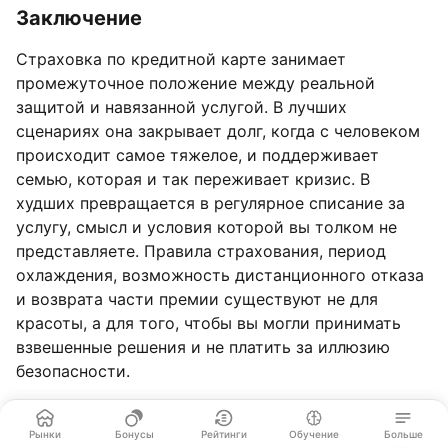
Заключение
Страховка по кредитной карте занимает
промежуточное положение между реальной
защитой и навязанной услугой. В лучших
сценариях она закрывает долг, когда с человеком
происходит самое тяжелое, и поддерживает
семью, которая и так переживает кризис. В
худших превращается в регулярное списание за
услугу, смысл и условия которой вы толком не
представляете. Правила страхования, период
охлаждения, возможность дистанционного отказа
и возврата части премии существуют не для
красоты, а для того, чтобы вы могли принимать
взвешенные решения и не платить за иллюзию
безопасности.
Ответ на вопрос, нужна ли вам страховка по
кредитной карте, всегда индивидуален. Если вы
Рынки
Бонусы
Рейтинги
Обучение
Больше