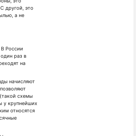
оны, это
С другой, это
ылью, а не
 В России
один раз в
реходят на
нды начисляют
 позволяют
 (такой схемы
ы у крупнейших
ким относятся
есячные