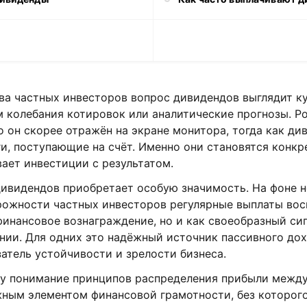
е
ва частных инвесторов вопрос дивидендов выглядит ку
м колебания котировок или аналитические прогнозы. Р
о он скорее отражён на экране монитора, тогда как д
и, поступающие на счёт. Именно они становятся конкр
ает инвестиции с результатом.
дивидендов приобретает особую значимость. На фоне 
рожности частных инвесторов регулярные выплаты во
финансовое вознаграждение, но и как своеобразный си
нии. Для одних это надёжный источник пассивного дох
атель устойчивости и зрелости бизнеса.
у понимание принципов распределения прибыли межд
жным элементом финансовой грамотности, без которог