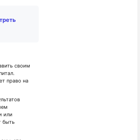
треть
авить своим
питал.
ет право на
ультатов
ием
и или
т быть