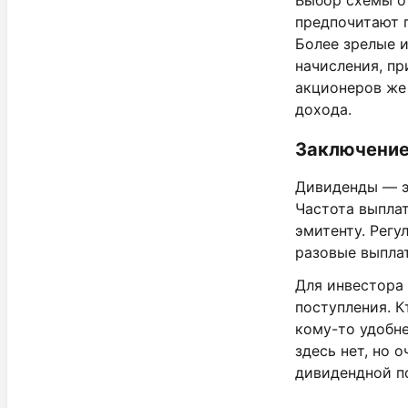
Выбор схемы о
предпочитают г
Более зрелые 
начисления, пр
акционеров же
дохода.
Заключени
Дивиденды — э
Частота выпла
эмитенту. Регу
разовые выпла
Для инвестора 
поступления. К
кому-то удобне
здесь нет, но 
дивидендной п