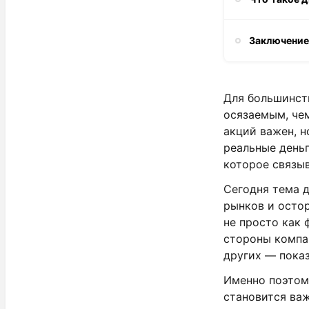
Заключени
Для большинст
осязаемым, че
акций важен, н
реальные деньг
которое связыв
Сегодня тема 
рынков и осто
не просто как 
стороны компа
других — показ
Именно поэтом
становится ва