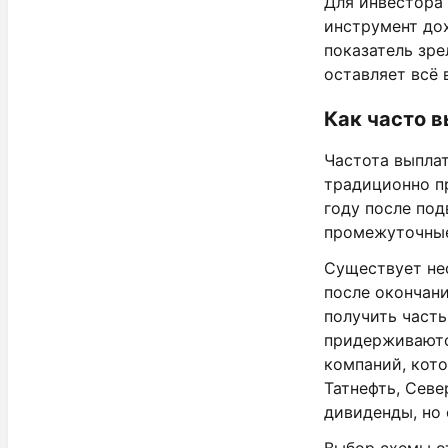
Для инвестора
инструмент дох
показатель зре
оставляет всё 
Как часто 
Частота выплат
традиционно п
году после под
промежуточные
Существует не
после окончани
получить часть
придерживаютс
компаний, кот
Татнефть, Севе
дивиденды, но