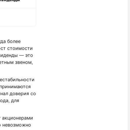
да более
ост стоимости
ивиденды — это
етным звеном,
нестабильности
спринимаются
гнал доверия со
ода, для
у акционерами
о невозможно