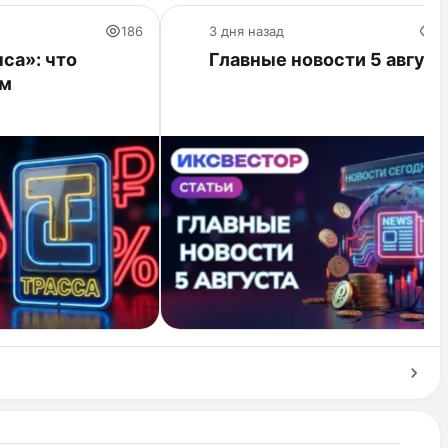
186
3 дня назад
2
са»: что
Главные новости 5 август
ам