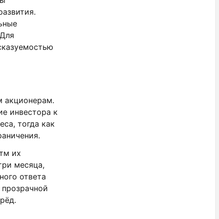
ты
развития.
ьные
 Для
дсказуемостью
м акционерам.
ие инвестора к
са, тогда как
раничения.
тм их
три месяца,
ного ответа
и прозрачной
рёд.