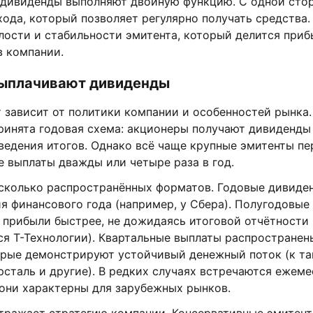
 дивиденды выполняют двойную функцию. С одной стор
ода, который позволяет регулярно получать средства. 
лости и стабильности эмитента, который делится приб
в компании.
выплачивают дивиденды
 зависит от политики компании и особенностей рынка.
ринята годовая схема: акционеры получают дивиденды 
ведения итогов. Однако всё чаще крупные эмитенты пе
 выплаты дважды или четыре раза в год.
сколько распространённых форматов. Годовые дивиде
я финансового года (например, у Сбера). Полугодовые
 прибыли быстрее, не дожидаясь итоговой отчётности
я Т-Технологии). Квартальные выплаты распространен
орые демонстрируют устойчивый денежный поток (к та
рсталь и другие). В редких случаях встречаются ежем
 они характерны для зарубежных рынков.