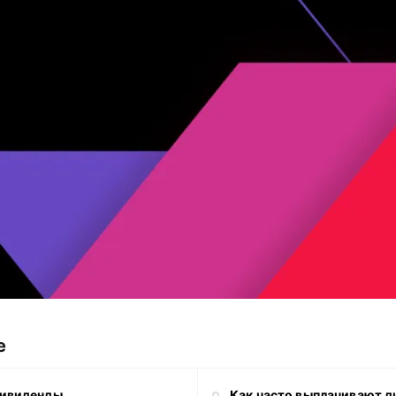
е
дивиденды
Как часто выплачивают 