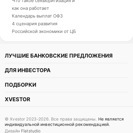
Что такое секьюритизация и
как она работает
Календарь выплат ОФЗ
4 сценария развития
Российской экономики от ЦБ
ЛУЧШИЕ БАНКОВСКИЕ ПРЕДЛОЖЕНИЯ
Альфа-Банк
ДЛЯ ИНВЕСТОРА
Т-Банк
Курс акций
ПОДБОРКИ
СБЕР
Курс криптовалют
Подборки акций
Газпромбанк
XVESTOR
Курс облигаций
Подборки криптовалют
ВТБ
Telegram
Прогнозы на акции
Подборки облигаций
OZON Банк
© Xvestor 2023-2026. Все права защищены.
Не является
Вконтакте
Прогнозы на криптовалюты
индивидуальной инвестиционной рекомендацией.
Совкомбанк
Дизайн
Flatstudio
Поддержка в Telegram