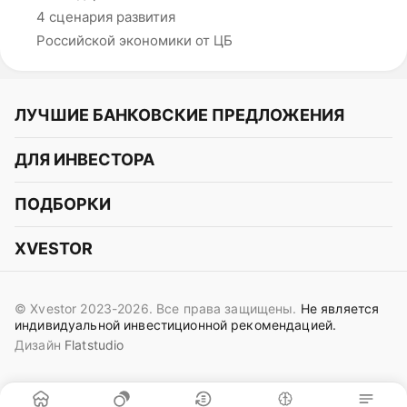
4 сценария развития
Российской экономики от ЦБ
ЛУЧШИЕ БАНКОВСКИЕ ПРЕДЛОЖЕНИЯ
Альфа-Банк
ДЛЯ ИНВЕСТОРА
Т-Банк
Курс акций
ПОДБОРКИ
СБЕР
Курс криптовалют
Подборки акций
Газпромбанк
XVESTOR
Курс облигаций
Подборки криптовалют
ВТБ
Telegram
Прогнозы на акции
Подборки облигаций
OZON Банк
© Xvestor 2023-2026. Все права защищены.
Не является
Вконтакте
Прогнозы на криптовалюты
индивидуальной инвестиционной рекомендацией.
Совкомбанк
Дизайн
Flatstudio
Поддержка в Telegram
Идеи инвест аналитиков
Яндекс Банк
Контакты
Сигналы трейдеров
ОТП Банк