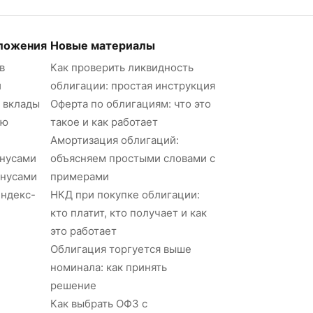
ложения
Новые материалы
в
Как проверить ликвидность
и
облигации: простая инструкция
 вклады
Оферта по облигациям: что это
ию
такое и как работает
Амортизация облигаций:
онусами
объясняем простыми словами с
онусами
примерами
Яндекс-
НКД при покупке облигации:
кто платит, кто получает и как
это работает
Облигация торгуется выше
номинала: как принять
решение
Как выбрать ОФЗ с