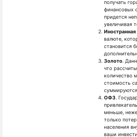
получать гор
финансовых о
придется неп
увеличивая 
Иностранная
валюте, кото
становится б
дополнительн
Золото
. Дан
что рассчиты
количество м
стоимость са
суммируются
ОФЗ
. Госуд
привлекатель
меньше, неже
только потер
населения вн
ваши инвест