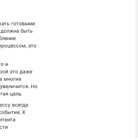
ржать готовыми
о должна быть
бление
процессом, это
то и
рой это даже
а многие
 увеличится. Но
гая цель.
ессу всегда
событие. К
итента
сти