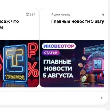
227
4 дня назад
25
са»: что
Главные новости 5 август
ам