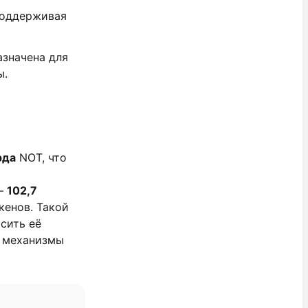
 поддерживая
азначена для
ы.
рда
NOT, что
 —
102,7
кенов. Такой
сить её
з механизмы