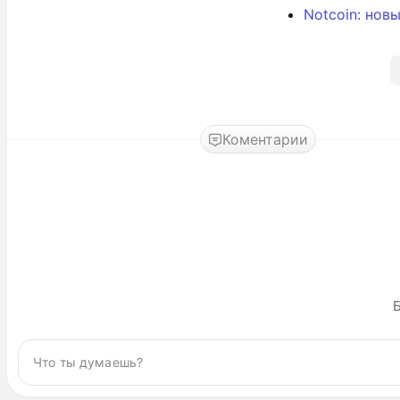
Notcoin: нов
Коментарии
Б