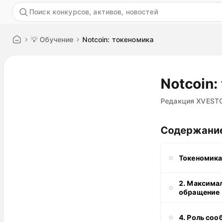
Акция
💡 Обучение
Notcoin: токеномика
Notcoin:
Редакция XVEST
Содержани
Токеномика
2. Максима
обращение
4. Роль со