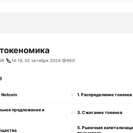
: бесплатный пробный период на 3 дня!
ПОПРОБОВАТ
 токеномика
OR
14:19, 02 октября 2024
960
е
 Notcoin
1. Распределение токенов
льное предложение и
3. Сжигание токенов
5. Рыночная капитализаци
общества
показатели