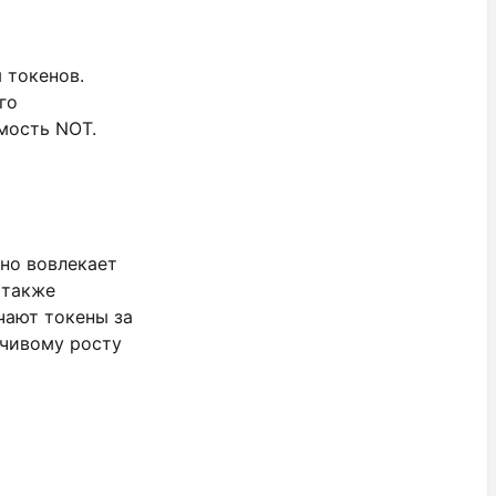
 токенов.
го
мость NOT.
вно вовлекает
а также
чают токены за
йчивому росту