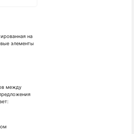
тированная на
евые элементы
ов между
предложения
ает:
вом