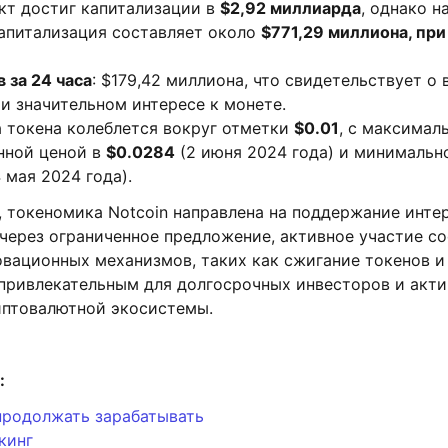
кт достиг капитализации в
$2,92 миллиарда
, однако н
апитализация составляет около
$771,29 миллиона, при
 за 24 часа
: $179,42 миллиона, что свидетельствует о
и значительном интересе к монете.
 токена колеблется вокруг отметки
$0.01
, с максимал
нной ценой в
$0.0284
(2 июня 2024 года) и минимальн
 мая 2024 года).
 токеномика Notcoin направлена на поддержание инте
через ограниченное предложение, активное участие с
вационных механизмов, таких как сжигание токенов и 
 привлекательным для долгосрочных инвесторов и акт
иптовалютной экосистемы.
:
 продолжать зарабатывать
кинг