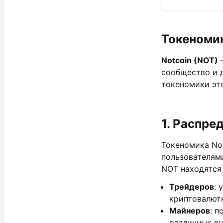
Токеномик
Notcoin (NOT)
—
сообщество и 
токеномики это
1.
Распред
Токеномика No
пользователям
NOT находятся 
Трейдеров
: 
криптовалют
Майнеров
: 
различных в