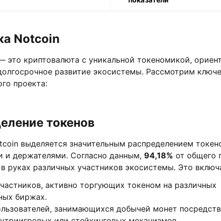
а Notcoin
 это криптовалюта с уникальной токеномикой, ориен
долгосрочное развитие экосистемы. Рассмотрим ключ
го проекта:
еление токенов
tcoin выделяется значительным распределением токен
и и держателями. Согласно данным,
94,18%
от общего 
в руках различных участников экосистемы. Это включ
участников, активно торгующих токеном на различных
ных биржах.
пользователей, занимающихся добычей монет посредст
нутриигровых или стейкинговых механизмов.