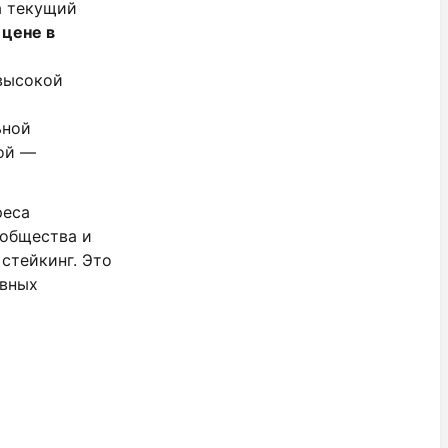
а текущий
 цене в
 высокой
ьной
ой —
реса
ообщества и
стейкинг. Это
ивных