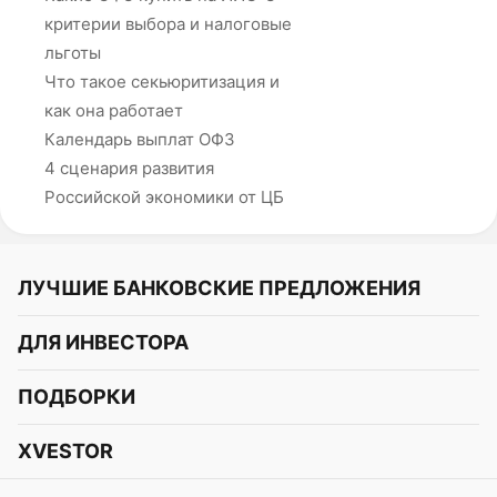
критерии выбора и налоговые
льготы
Что такое секьюритизация и
как она работает
Календарь выплат ОФЗ
4 сценария развития
Российской экономики от ЦБ
ЛУЧШИЕ БАНКОВСКИЕ ПРЕДЛОЖЕНИЯ
Альфа-Банк
ДЛЯ ИНВЕСТОРА
Т-Банк
Курс акций
ПОДБОРКИ
СБЕР
Курс криптовалют
Подборки акций
Газпромбанк
XVESTOR
Курс облигаций
Подборки криптовалют
ВТБ