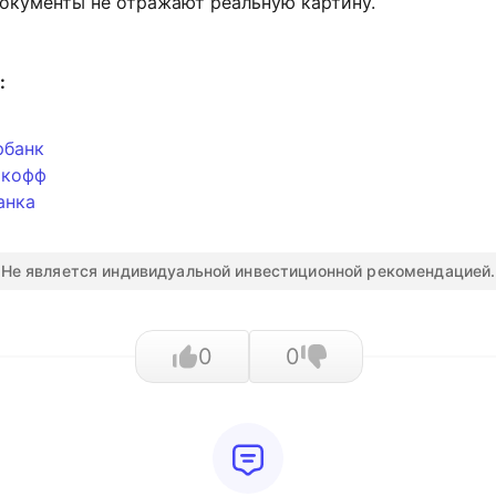
окументы не отражают реальную картину.
:
рбанк
ькофф
анка
Не является индивидуальной инвестиционной рекомендацией.
0
0