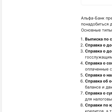
Альфа-Банк пр
понадобиться 
Основные типы 
Выписка по 
Справка о д
Справка о до
госслужащим
Справка о с
оплаченные с
Справка о на
Справка об о
балансе и дв
Справка о с
для налоговы
Справки по 
кредитов, а 