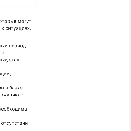
которые могут
х ситуациях.
ный период.
те.
ьзуется
ции,
 в банке.
ормацию о
еобходима
 отсутствии