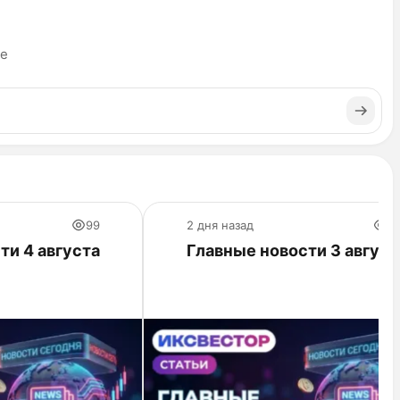
ье
99
2 дня назад
1
ти 4 августа
Главные новости 3 август