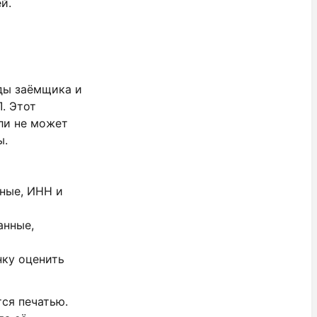
й.
ды заёмщика и
. Этот
или не может
ы.
нные, ИНН и
анные,
нку оценить
ся печатью.