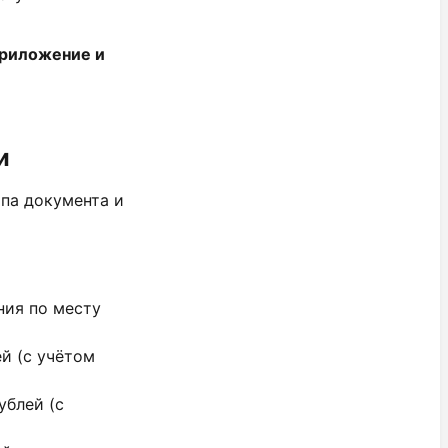
приложение и
и
ипа документа и
ния по месту
й (с учётом
ублей (с