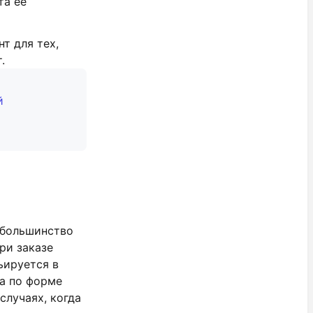
та её
т для тех,
.
й
 большинство
ри заказе
ьируется в
ка по форме
случаях, когда