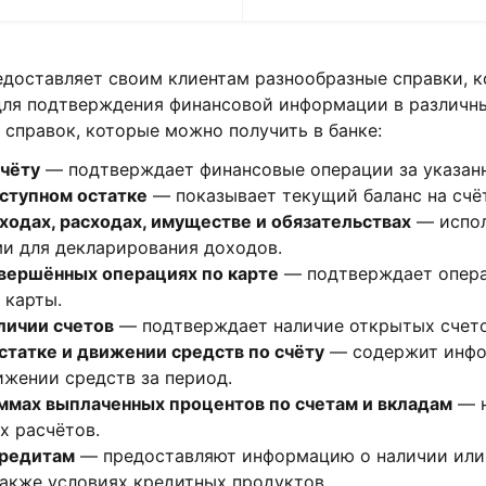
едоставляет своим клиентам разнообразные справки, 
для подтверждения финансовой информации в различны
справок, которые можно получить в банке:
счёту
— подтверждает финансовые операции за указан
оступном остатке
— показывает текущий баланс на счё
ходах, расходах, имуществе и обязательствах
— испол
и для декларирования доходов.
овершённых операциях по карте
— подтверждает опера
 карты.
личии счетов
— подтверждает наличие открытых счетов
статке и движении средств по счёту
— содержит инф
ижении средств за период.
уммах выплаченных процентов по счетам и вкладам
— н
х расчётов.
кредитам
— предоставляют информацию о наличии или
также условиях кредитных продуктов.