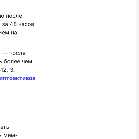
но после
 за 48 часов
ием на
м — после
ь более чем
12,13.
иптоактивов
ать
х мем-