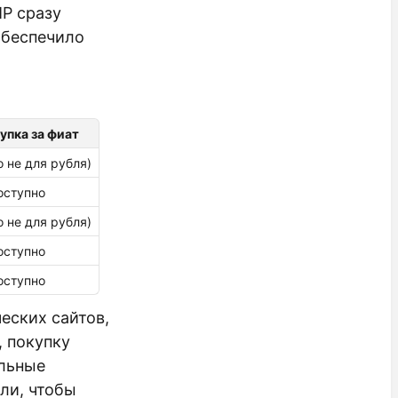
P сразу
обеспечило
упка за фиат
 не для рубля)
оступно
 не для рубля)
оступно
оступно
еских сайтов,
 покупку
альные
ли, чтобы