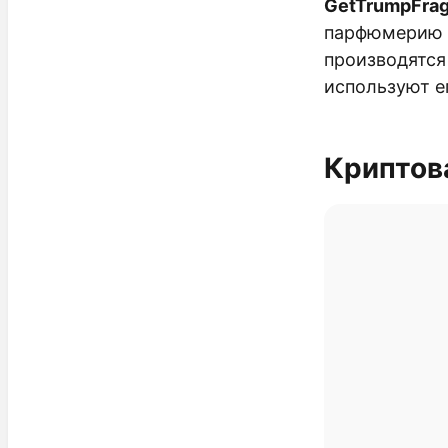
GetTrumpFra
парфюмерию и
производятся
используют е
Криптов