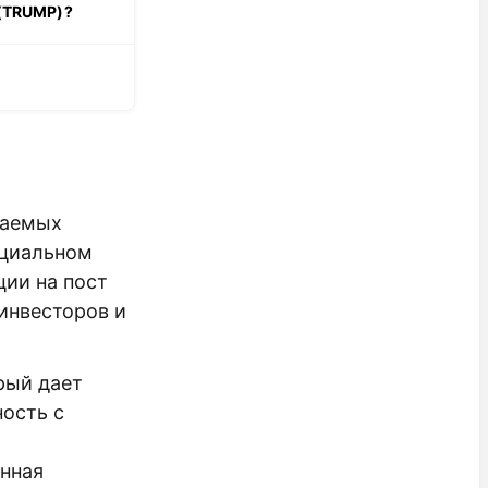
 (TRUMP)?
даемых
ициальном
ции на пост
инвесторов и
рый дает
ость с
енная