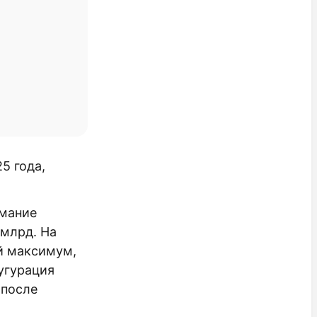
5 года,
имание
 млрд. На
й максимум,
угурация
 после