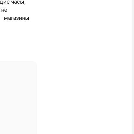
щие часы,
 не
— магазины