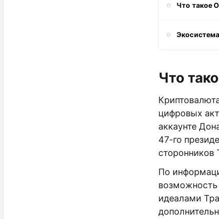
Что такое O
Экосистема 
Что тако
Криптовалют
цифровых акт
аккаунте Дона
47-го презид
сторонников 
По информаци
возможность 
идеалами Тра
дополнительн