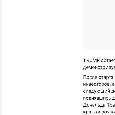
TRUMP остает
демонстрируя
После старта
инвесторов, а
следующий де
поднявшись 
Дональда Тра
краткосрочно