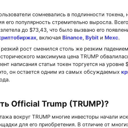
ользователи сомневались в подлинности токена, 
я его популярность стремительно выросла. Всего
злетела до $73,43, что было вызвано его появлен
криптобиржах
, включая
Binance
,
Bybit
и
Mexc
.
 резкий рост сменился столь же резким падение
сторического максимума цена TRUMP обвалилас
ент написания статьи токен торгуется на уровне $
это, он остается одним из самых обсуждаемых
кр
ода.
ть Official Trump (TRUMP)?
тажа вокруг TRUMP многие инвесторы начали иск
щадки для его приобретения. В отличие от многи