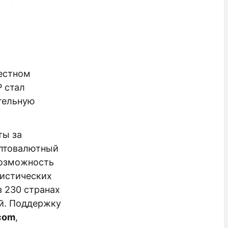
вестном
 стал
тельную
ты за
иптовалютный
возможность
ристических
в 230 странах
ий. Поддержку
com
,