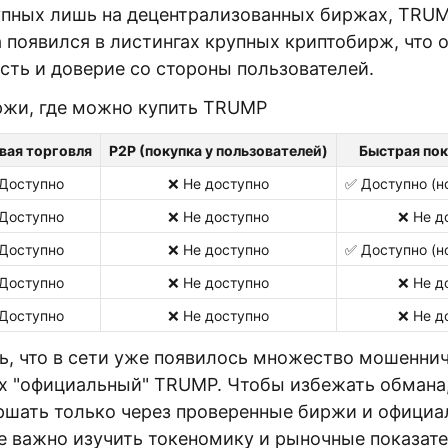
упных лишь на децентрализованных биржах, TRUM
а появился в листингах крупных криптобирж, что 
сть и доверие со стороны пользователей.
жи, где можно купить TRUMP
вая торговля
P2P (покупка у пользователей)
Быстрая пок
Доступно
❌ Не доступно
✅ Доступно (но
Доступно
❌ Не доступно
❌ Не д
Доступно
❌ Не доступно
✅ Доступно (но
Доступно
❌ Не доступно
❌ Не д
Доступно
❌ Не доступно
❌ Не д
ь, что в сети уже появилось множество мошеннич
 "официальный" TRUMP. Чтобы избежать обмана,
ршать только через проверенные биржи и офици
е важно изучить токеномику и рыночные показате