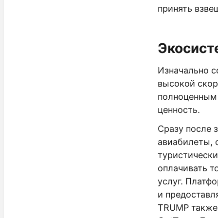
принять взве
Экосисте
Изначально с
высокой скор
полноценным 
ценность.
Сразу после 
авиабилеты, 
туристическ
оплачивать т
услуг. Платф
и предоставл
TRUMP также