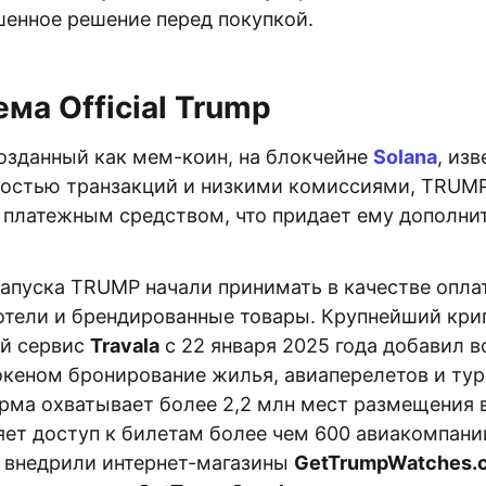
шенное решение перед покупкой.
ма Official Trump
озданный как мем-коин, на блокчейне
Solana
, из
остью транзакций и низкими комиссиями, TRUMP
платежным средством, что придает ему дополни
запуска TRUMP начали принимать в качестве опла
отели и брендированные товары. Крупнейший кр
ий сервис
Travala
с 22 января 2025 года добавил 
океном бронирование жилья, авиаперелетов и ту
орма охватывает более 2,2 млн мест размещения 
яет доступ к билетам более чем 600 авиакомпан
 внедрили интернет-магазины
GetTrumpWatches.