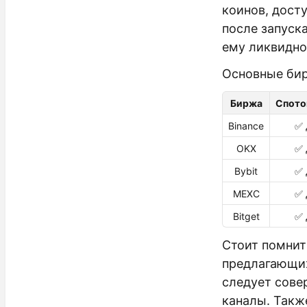
коинов, дост
после запуск
ему ликвидно
Основные бир
Биржа
Спото
Binance
✅ 
OKX
✅ 
Bybit
✅ 
MEXC
✅ 
Bitget
✅ 
Стоит помнит
предлагающих
следует сове
каналы. Такж