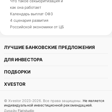
Что такое секьюритизация и
как она работает
Календарь выплат ОФЗ
4 сценария развития
Российской экономики от ЦБ
ЛУЧШИЕ БАНКОВСКИЕ ПРЕДЛОЖЕНИЯ
Альфа-Банк
ДЛЯ ИНВЕСТОРА
Т-Банк
Курс акций
ПОДБОРКИ
СБЕР
Курс криптовалют
Подборки акций
Газпромбанк
XVESTOR
Курс облигаций
Подборки криптовалют
ВТБ
Telegram
Прогнозы на акции
Подборки облигаций
OZON Банк
© Xvestor 2023-2026. Все права защищены.
Не является
Вконтакте
Прогнозы на криптовалюты
индивидуальной инвестиционной рекомендацией.
Совкомбанк
Дизайн
Flatstudio