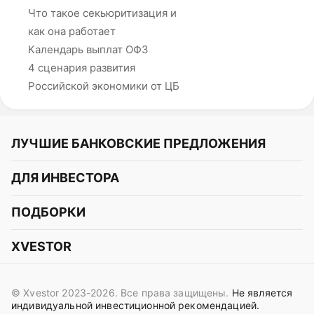
Что такое секьюритизация и
как она работает
Календарь выплат ОФЗ
4 сценария развития
Российской экономики от ЦБ
ЛУЧШИЕ БАНКОВСКИЕ ПРЕДЛОЖЕНИЯ
Альфа-Банк
ДЛЯ ИНВЕСТОРА
Т-Банк
Курс акций
ПОДБОРКИ
СБЕР
Курс криптовалют
Подборки акций
Газпромбанк
XVESTOR
Курс облигаций
Подборки криптовалют
ВТБ
Telegram
Прогнозы на акции
Подборки облигаций
OZON Банк
© Xvestor 2023-2026. Все права защищены.
Не является
Вконтакте
Прогнозы на криптовалюты
индивидуальной инвестиционной рекомендацией.