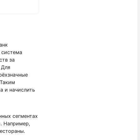
анк
 система
ств за
 Для
рёхзначные
 Таким
а и начислить
м
нных сегментах
и. Например,
рестораны.