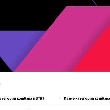
е
атегории кэшбэка в ВТБ?
Какие категории кэшбэка 