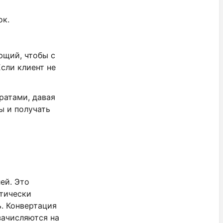
ок.
ющий, чтобы с
сли клиент не
ратами, давая
ы и получать
ей. Это
атически
ь. Конвертация
зачисляются на