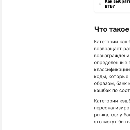
Как выбрат
ВТБ?
Что такое
Категории кэшб
возвращает ра
вознаграждений
определённые п
классификации
коды, которые
образом, банк 
кэшбэк по соо
Категории кэш
персонализиро
рынка, где у б
это могут быть