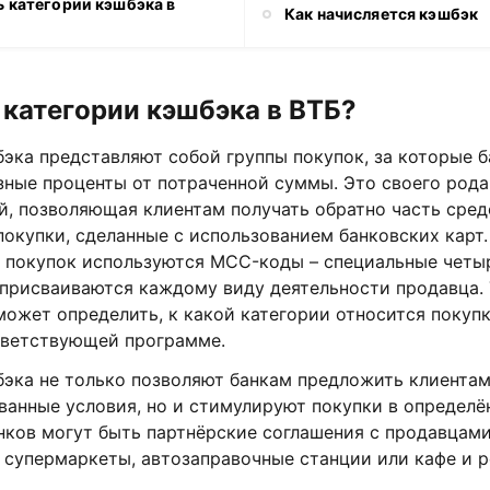
ь категории кэшбэка в
Как начисляется кэшбэк
 категории кэшбэка в ВТБ?
эка представляют собой группы покупок, за которые б
зные проценты от потраченной суммы. Это своего рода
, позволяющая клиентам получать обратно часть сред
окупки, сделанные с использованием банковских карт.
 покупок используются MCC-коды – специальные четы
 присваиваются каждому виду деятельности продавца.
может определить, к какой категории относится покупк
тветствующей программе.
бэка не только позволяют банкам предложить клиента
ванные условия, но и стимулируют покупки в определё
анков могут быть партнёрские соглашения с продавцам
 супермаркеты, автозаправочные станции или кафе и 