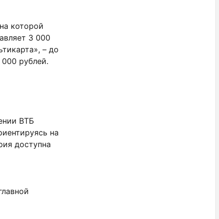
 на которой
авляет 3 000
ьтикарта», – до
 000 рублей.
ении ВТБ
риентируясь на
рия доступна
главной