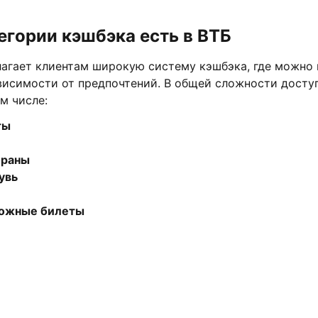
егории кэшбэка есть в ВТБ
лагает клиентам широкую систему кэшбэка, где можно
ависимости от предпочтений. В общей сложности досту
ом числе:
ты
ораны
увь
ожные билеты