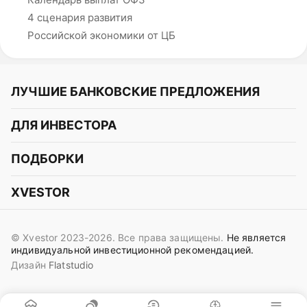
4 сценария развития
Российской экономики от ЦБ
ЛУЧШИЕ БАНКОВСКИЕ ПРЕДЛОЖЕНИЯ
Альфа-Банк
ДЛЯ ИНВЕСТОРА
Т-Банк
Курс акций
ПОДБОРКИ
СБЕР
Курс криптовалют
Подборки акций
Газпромбанк
XVESTOR
Курс облигаций
Подборки криптовалют
ВТБ
Telegram
Прогнозы на акции
Подборки облигаций
OZON Банк
© Xvestor 2023-2026. Все права защищены.
Не является
Вконтакте
Прогнозы на криптовалюты
индивидуальной инвестиционной рекомендацией.
Совкомбанк
Дизайн
Flatstudio
Поддержка в Telegram
Идеи инвест аналитиков
Яндекс Банк
Контакты
Сигналы трейдеров