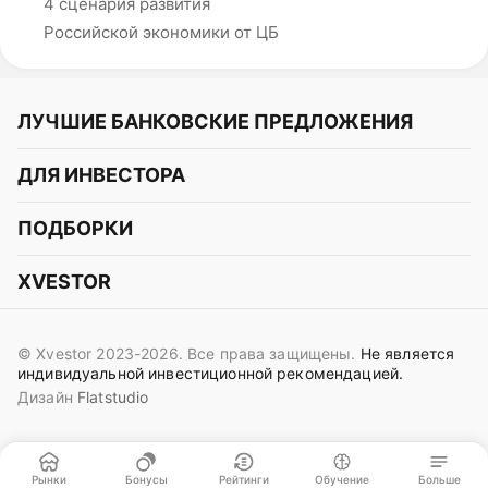
4 сценария развития
Российской экономики от ЦБ
ЛУЧШИЕ БАНКОВСКИЕ ПРЕДЛОЖЕНИЯ
Альфа-Банк
ДЛЯ ИНВЕСТОРА
Т-Банк
Курс акций
ПОДБОРКИ
СБЕР
Курс криптовалют
Подборки акций
Газпромбанк
XVESTOR
Курс облигаций
Подборки криптовалют
ВТБ
Telegram
Прогнозы на акции
Подборки облигаций
OZON Банк
© Xvestor 2023-2026. Все права защищены.
Не является
Вконтакте
Прогнозы на криптовалюты
индивидуальной инвестиционной рекомендацией.
Совкомбанк
Дизайн
Flatstudio
Поддержка в Telegram
Идеи инвест аналитиков
Яндекс Банк
Контакты
Сигналы трейдеров
ОТП Банк
Пользовательское соглашение
Рынки
Бонусы
Рейтинги
Обучение
Больше