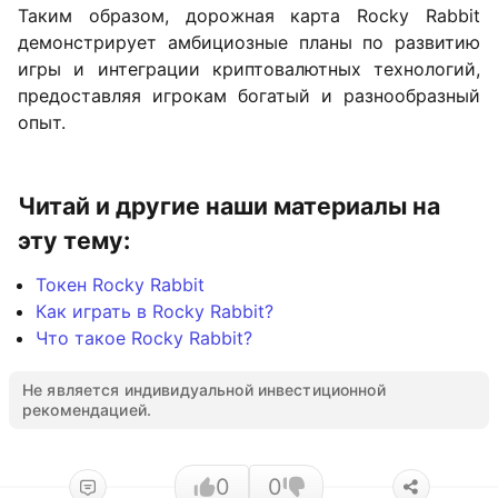
Таким образом, дорожная карта Rocky Rabbit
демонстрирует амбициозные планы по развитию
игры и интеграции криптовалютных технологий,
предоставляя игрокам богатый и разнообразный
опыт.
Читай и другие наши материалы на
эту тему:
Токен Rocky Rabbit
Как играть в Rocky Rabbit?
Что такое Rocky Rabbit?
Не является индивидуальной инвестиционной
рекомендацией.
0
0