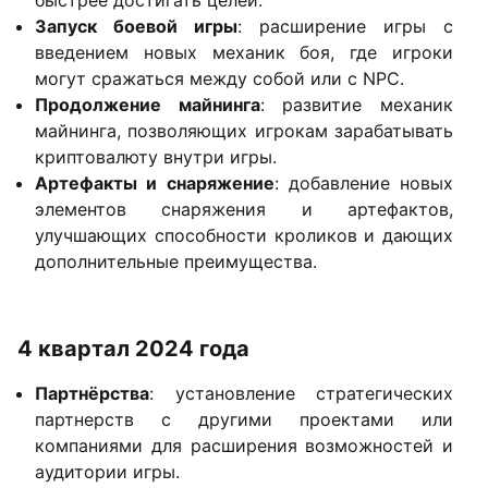
быстрее достигать целей.
Запуск боевой игры
: расширение игры с
введением новых механик боя, где игроки
могут сражаться между собой или с NPC.
Продолжение майнинга
: развитие механик
майнинга, позволяющих игрокам зарабатывать
криптовалюту внутри игры.
Артефакты и снаряжение
: добавление новых
элементов снаряжения и артефактов,
улучшающих способности кроликов и дающих
дополнительные преимущества.
4 квартал 2024 года
Партнёрства
: установление стратегических
партнерств с другими проектами или
компаниями для расширения возможностей и
аудитории игры.