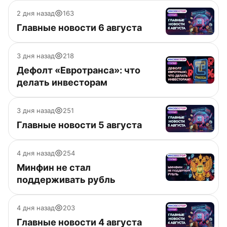
2 дня назад
163
Главные новости 6 августа
3 дня назад
218
Дефолт «Евротранса»: что
делать инвесторам
3 дня назад
251
Главные новости 5 августа
4 дня назад
254
Минфин не стал
поддерживать рубль
4 дня назад
203
Главные новости 4 августа