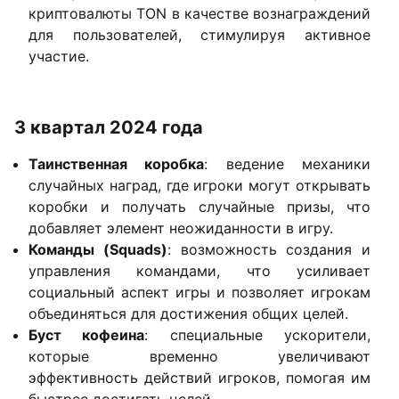
криптовалюты TON в качестве вознаграждений
для пользователей, стимулируя активное
участие.
3 квартал 2024 года
Таинственная коробка
: ведение механики
случайных наград, где игроки могут открывать
коробки и получать случайные призы, что
добавляет элемент неожиданности в игру.
Команды (Squads)
: возможность создания и
управления командами, что усиливает
социальный аспект игры и позволяет игрокам
объединяться для достижения общих целей.
Буст кофеина
: специальные ускорители,
которые временно увеличивают
эффективность действий игроков, помогая им