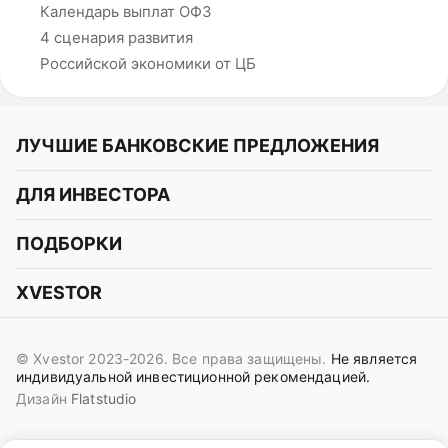
Календарь выплат ОФЗ
4 сценария развития
Российской экономики от ЦБ
ЛУЧШИЕ БАНКОВСКИЕ ПРЕДЛОЖЕНИЯ
Альфа-Банк
ДЛЯ ИНВЕСТОРА
Т-Банк
Курс акций
ПОДБОРКИ
СБЕР
Курс криптовалют
Подборки акций
Газпромбанк
XVESTOR
Курс облигаций
Подборки криптовалют
ВТБ
Telegram
Прогнозы на акции
Подборки облигаций
OZON Банк
© Xvestor 2023-2026. Все права защищены.
Не является
Вконтакте
Прогнозы на криптовалюты
индивидуальной инвестиционной рекомендацией.
Совкомбанк
Дизайн
Flatstudio
Поддержка в Telegram
Идеи инвест аналитиков
Яндекс Банк
Контакты
Сигналы трейдеров