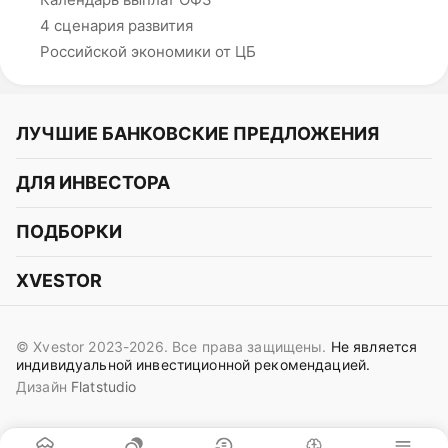
4 сценария развития
Российской экономики от ЦБ
ЛУЧШИЕ БАНКОВСКИЕ ПРЕДЛОЖЕНИЯ
Альфа-Банк
ДЛЯ ИНВЕСТОРА
Т-Банк
Курс акций
ПОДБОРКИ
СБЕР
Курс криптовалют
Подборки акций
Газпромбанк
XVESTOR
Курс облигаций
Подборки криптовалют
ВТБ
Telegram
Прогнозы на акции
Подборки облигаций
OZON Банк
© Xvestor 2023-2026. Все права защищены.
Не является
Вконтакте
Прогнозы на криптовалюты
индивидуальной инвестиционной рекомендацией.
Совкомбанк
Дизайн
Flatstudio
Поддержка в Telegram
Идеи инвест аналитиков
Яндекс Банк
Контакты
Сигналы трейдеров