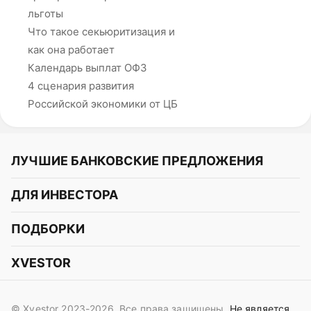
льготы
Что такое секьюритизация и
как она работает
Календарь выплат ОФЗ
4 сценария развития
Российской экономики от ЦБ
ЛУЧШИЕ БАНКОВСКИЕ ПРЕДЛОЖЕНИЯ
Альфа-Банк
ДЛЯ ИНВЕСТОРА
Т-Банк
Курс акций
ПОДБОРКИ
СБЕР
Курс криптовалют
Подборки акций
Газпромбанк
XVESTOR
Курс облигаций
Подборки криптовалют
ВТБ
Telegram
Прогнозы на акции
Подборки облигаций
OZON Банк
© Xvestor 2023-2026. Все права защищены.
Не является