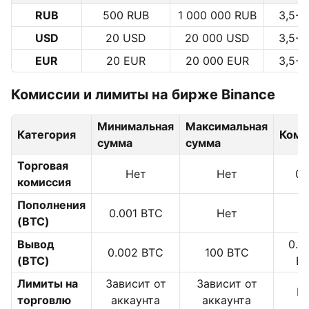
RUB
500 RUB
1 000 000 RUB
3,5-
USD
20 USD
20 000 USD
3,5-
EUR
20 EUR
20 000 EUR
3,5-
Комиссии и лимиты на бирже Binance
Минимальная
Максимальная
Категория
Коми
сумма
сумма
Торговая
Нет
Нет
0,
комиссия
Пополнения
0.001 BTC
Нет
0
(BTC)
Вывод
0.0
0.002 BTC
100 BTC
(BTC)
B
Лимиты на
Зависит от
Зависит от
Н
торговлю
аккаунта
аккаунта