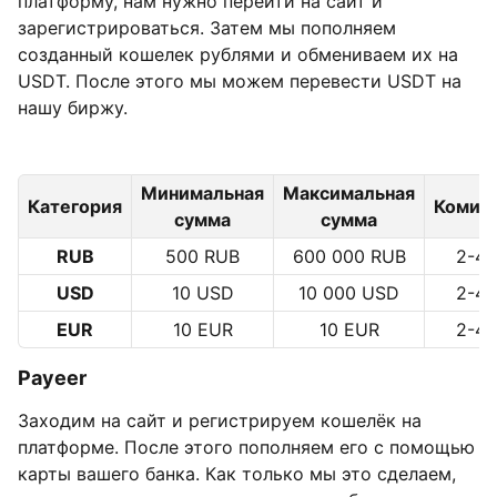
платформу, нам нужно перейти на сайт и
зарегистрироваться. Затем мы пополняем
созданный кошелек рублями и обмениваем их на
USDT. После этого мы можем перевести USDT на
нашу биржу.
Минимальная
Максимальная
Категория
Комис
сумма
сумма
RUB
500 RUB
600 000 RUB
2-4
USD
10 USD
10 000 USD
2-4
EUR
10 EUR
10 EUR
2-4
Payeer
Заходим на сайт и регистрируем кошелёк на
платформе. После этого пополняем его с помощью
карты вашего банка. Как только мы это сделаем,