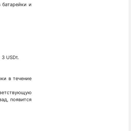
в батарейки и
 3 USDt.
йки в течение
тветствующую
зад, появится