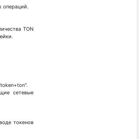
х операций.
личества TON
ейки.
token+ton".
ющие сетевые
воде токенов