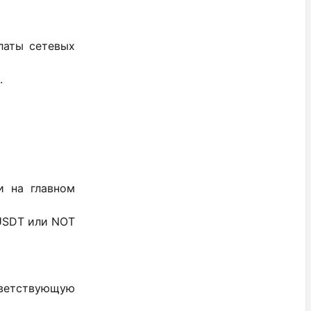
латы сетевых
.
и на главном
jUSDT или NOT
тветствующую