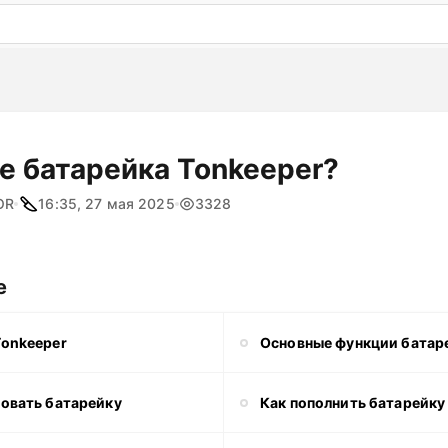
: бесплатный пробный период на 3 дня!
ПОПРОБОВАТ
е батарейка Tonkeeper?
OR
16:35, 27 мая 2025
3328
е
Tonkeeper
Основные функции батар
зовать батарейку
Как пополнить батарейку