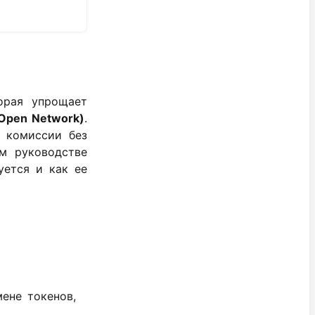
орая упрощает
Open Network)
.
е комиссии без
ом руководстве
уется и как ее
ене токенов,