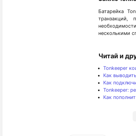
Батарейка Ton
транзакций, 
необходимости
несколькими сп
Читай и др
Tonkeeper ко
Как выводить
Как подключи
Tonkeeper: р
Как пополнит