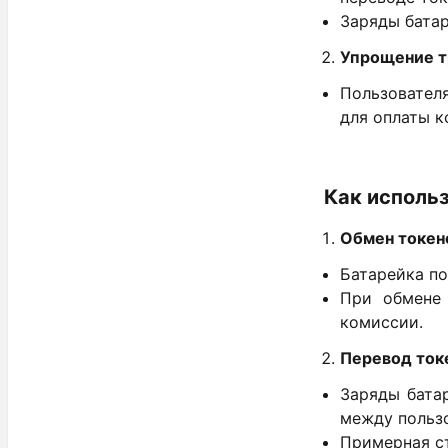
Заряды батар
Упрощение т
Пользовател
для оплаты к
Как исполь
Обмен токен
Батарейка по
При обмене 
комиссии.
Перевод ток
Заряды бата
между польз
Примерная ст