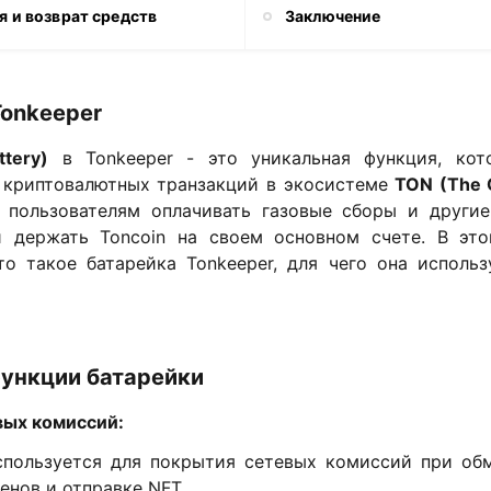
я и возврат средств
Заключение
Tonkeeper
ttery)
в Tonkeeper - это уникальная функция, кот
 криптовалютных транзакций в экосистеме
TON (The 
 пользователям оплачивать газовые сборы и други
 держать Toncoin на своем основном счете. В эт
то такое батарейка Tonkeeper, для чего она использ
ункции батарейки
вых комиссий:
спользуется для покрытия сетевых комиссий при обм
енов и отправке NFT.