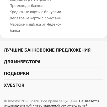
Промокоды банков
Кредитные карты с бонусами
Дебетовые карты с бонусами
Марафон кэшбэка от Яндекс-
Банка
ЛУЧШИЕ БАНКОВСКИЕ ПРЕДЛОЖЕНИЯ
Альфа-Банк
ДЛЯ ИНВЕСТОРА
Т-Банк
Курс акций
ПОДБОРКИ
СБЕР
Курс криптовалют
Подборки акций
Газпромбанк
XVESTOR
Курс облигаций
Подборки криптовалют
ВТБ
Telegram
Прогнозы на акции
Подборки облигаций
OZON Банк
© Xvestor 2023-2026. Все права защищены.
Не является
Вконтакте
Прогнозы на криптовалюты
индивидуальной инвестиционной рекомендацией.