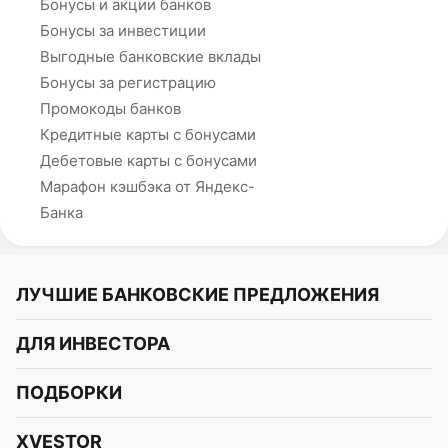
Бонусы и акции банков
Бонусы за инвестиции
Выгодные банковские вклады
Бонусы за регистрацию
Промокоды банков
Кредитные карты с бонусами
Дебетовые карты с бонусами
Марафон кэшбэка от Яндекс-
Банка
ЛУЧШИЕ БАНКОВСКИЕ ПРЕДЛОЖЕНИЯ
Альфа-Банк
ДЛЯ ИНВЕСТОРА
Т-Банк
Курс акций
ПОДБОРКИ
СБЕР
Курс криптовалют
Подборки акций
Газпромбанк
XVESTOR