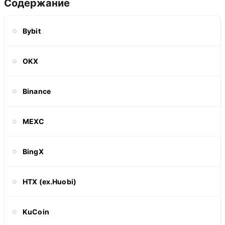
Содержание
Bybit
OKX
Binance
MEXC
BingX
HTX (ex.Huobi)
KuCoin