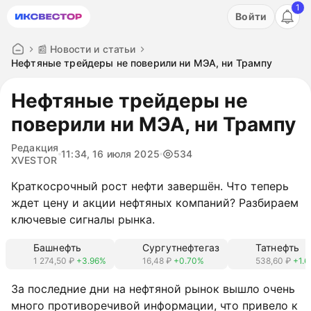
1
Акция: бесплатный пробный период на 3 дня!
Войти
ПОПРОБОВАТЬ
📰 Новости и статьи
Нефтяные трейдеры не поверили ни МЭА, ни Трампу
Нефтяные трейдеры не
поверили ни МЭА, ни Трампу
Редакция
11:34, 16 июля 2025
534
XVESTOR
Краткосрочный рост нефти завершён. Что теперь
ждет цену и акции нефтяных компаний? Разбираем
ключевые сигналы рынка.
Башнефть
Сургутнефтегаз
Татнефть
1 274,50 ₽
+3.96%
16,48 ₽
+0.70%
538,60 ₽
+1.
За последние дни на нефтяной рынок вышло очень
много противоречивой информации, что привело к