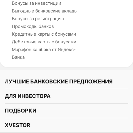
Бонусы за инвестиции
Выгодные банковские вклады
Бонусы за регистрацию
Промокоды банков
Кредитные карты с бонусами
Дебетовые карты с бонусами
Марафон кэшбэка от Яндекс-
Банка
ЛУЧШИЕ БАНКОВСКИЕ ПРЕДЛОЖЕНИЯ
Альфа-Банк
ДЛЯ ИНВЕСТОРА
Т-Банк
Курс акций
ПОДБОРКИ
СБЕР
Курс криптовалют
Подборки акций
Газпромбанк
XVESTOR
Курс облигаций