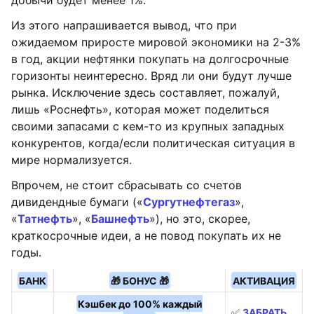
добычи будет менее 1%.
Из этого напрашивается вывод, что при
ожидаемом приросте мировой экономики на 2-3%
в год, акции нефтянки покупать на долгосрочные
горизонты неинтересно. Вряд ли они будут лучше
рынка. Исключение здесь составляет, пожалуй,
лишь «Роснефть», которая может поделиться
своими запасами с кем-то из крупных западных
конкурентов, когда/если политическая ситуация в
мире нормализуется.
Впрочем, не стоит сбрасывать со счетов
дивидендные бумаги («
Сургутнефтегаз
»,
«
Татнефть
», «
Башнефть
»), но это, скорее,
краткосрочные идеи, а не повод покупать их не
годы.
БАНК
🎁 БОНУС 🎁
АКТИВАЦИЯ
Кэшбек до 100% каждый
✅
ЗАБРАТЬ