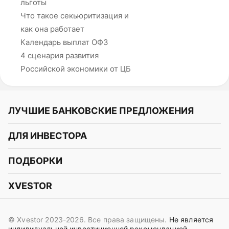
льготы
Что такое секьюритизация и
как она работает
Календарь выплат ОФЗ
4 сценария развития
Российской экономики от ЦБ
ЛУЧШИЕ БАНКОВСКИЕ ПРЕДЛОЖЕНИЯ
Альфа-Банк
ДЛЯ ИНВЕСТОРА
Т-Банк
Курс акций
ПОДБОРКИ
СБЕР
Курс криптовалют
Подборки акций
Газпромбанк
XVESTOR
Курс облигаций
Подборки криптовалют
ВТБ
Telegram
Прогнозы на акции
Подборки облигаций
OZON Банк
© Xvestor 2023-2026. Все права защищены.
Не является
Вконтакте
Прогнозы на криптовалюты
индивидуальной инвестиционной рекомендацией.