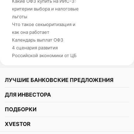
Какие ОФЗ купить на ИИС-3:
критерии выбора и налоговые
льготы
Что такое секьюритизация и
как она работает
Календарь выплат ОФЗ
4 сценария развития
Российской экономики от ЦБ
ЛУЧШИЕ БАНКОВСКИЕ ПРЕДЛОЖЕНИЯ
Альфа-Банк
ДЛЯ ИНВЕСТОРА
Т-Банк
Курс акций
ПОДБОРКИ
СБЕР
Курс криптовалют
Подборки акций
Газпромбанк
XVESTOR
Курс облигаций
Подборки криптовалют
ВТБ