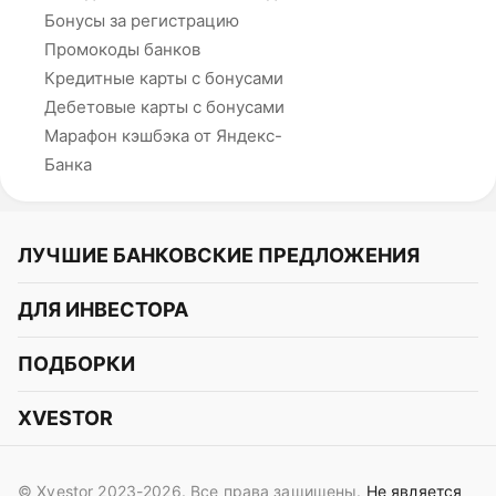
Бонусы за регистрацию
Промокоды банков
Кредитные карты с бонусами
Дебетовые карты с бонусами
Марафон кэшбэка от Яндекс-
Банка
ЛУЧШИЕ БАНКОВСКИЕ ПРЕДЛОЖЕНИЯ
Альфа-Банк
ДЛЯ ИНВЕСТОРА
Т-Банк
Курс акций
ПОДБОРКИ
СБЕР
Курс криптовалют
Подборки акций
Газпромбанк
XVESTOR
Курс облигаций
Подборки криптовалют
ВТБ
Telegram
Прогнозы на акции
Подборки облигаций
OZON Банк
© Xvestor 2023-2026. Все права защищены.
Не является