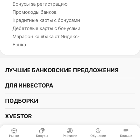
Бонусы за регистрацию
Промокоды банков
Кредитные карты с бонусами
Дебетовые карты с бонусами
Марафон кэшбэка от Яндекс-
Банка
ЛУЧШИЕ БАНКОВСКИЕ ПРЕДЛОЖЕНИЯ
Альфа-Банк
ДЛЯ ИНВЕСТОРА
Т-Банк
Курс акций
ПОДБОРКИ
СБЕР
Курс криптовалют
Подборки акций
Газпромбанк
XVESTOR
Курс облигаций
Подборки криптовалют
ВТБ
Telegram
Прогнозы на акции
Подборки облигаций
OZON Банк
Рынки
Бонусы
Рейтинги
Обучение
Больше
© Xvestor 2023-2026. Все права защищены.
Не является