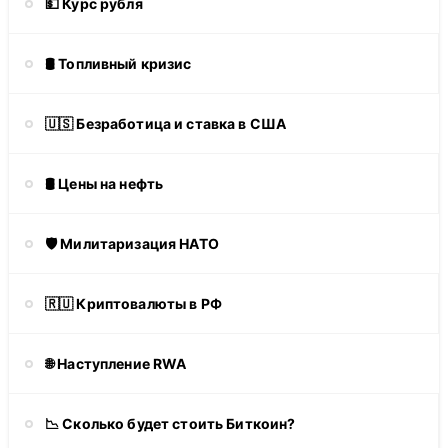
💵 Курс рубля
🛢️ Топливный кризис
🇺🇸 Безработица и ставка в США
🛢️ Цены на нефть
🛡 Милитаризация НАТО
🇷🇺 Криптовалюты в РФ
🌐 Наступление RWA
📉 Сколько будет стоить Биткоин?