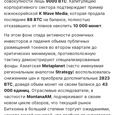
совокупности лишь
9000 BTC
. Капитуляцию
корпоративного сектора подтверждает пример
южнокорейской
K Wave Media
, которая продала
последние
88 BTC
на балансе, полностью
отказавшись от планов накопить
10 000 монет
.
На этом фоне спада активности розничных
инвесторов и падения объема публичных
размещений токенов во втором квартале до
критических минимумов, противоположную
тактику демонстрируют специализированные
фонды. Азиатская
Metaplanet
(часто именуемая
региональным аналогом
Strategy
) воспользовалась
снижением цен и приобрела дополнительные
2823
BTC
, доведя объем монет на своем балансе до
43
000 единиц
. Отраслевые исследователи, в
частности
MontanaAM
, подчеркивают в своем
новом цикле обзоров, что текущий рынок
Биткоина в большей степени торгует ожиданиями,