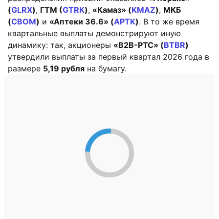
(
GLRX
)
,
ГТМ (
GTRK
)
,
«Камаз» (
KMAZ
)
,
МКБ
(
CBOM
)
и
«Аптеки 36.6» (
APTK
)
. В то же время
квартальные выплаты демонстрируют иную
динамику: так, акционеры
«В2В-РТС» (
BTBR
)
утвердили выплаты за первый квартал 2026 года в
размере
5,19 рубля
на бумагу.