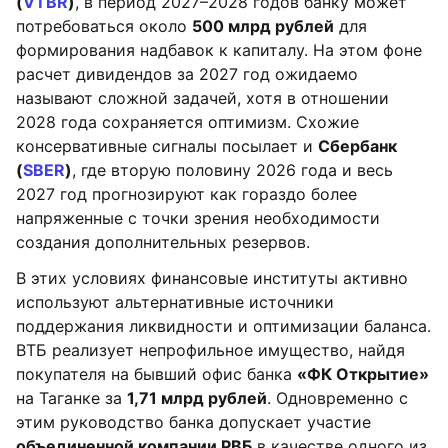
(
VTBR
)
, в период 2027–2028 годов банку может
потребоваться около
500 млрд рублей
для
формирования надбавок к капиталу. На этом фоне
расчет дивидендов за 2027 год ожидаемо
называют сложной задачей, хотя в отношении
2028 года сохраняется оптимизм. Схожие
консервативные сигналы посылает и
Сбербанк
(
SBER
)
, где вторую половину 2026 года и весь
2027 год прогнозируют как гораздо более
напряженные с точки зрения необходимости
создания дополнительных резервов.
В этих условиях финансовые институты активно
используют альтернативные источники
поддержания ликвидности и оптимизации баланса.
ВТБ реализует непрофильное имущество, найдя
покупателя на бывший офис банка
«ФК Открытие»
на Таганке за
1,71 млрд рублей
. Одновременно с
этим руководство банка допускает участие
объединенной компании РВБ
в качестве одного из