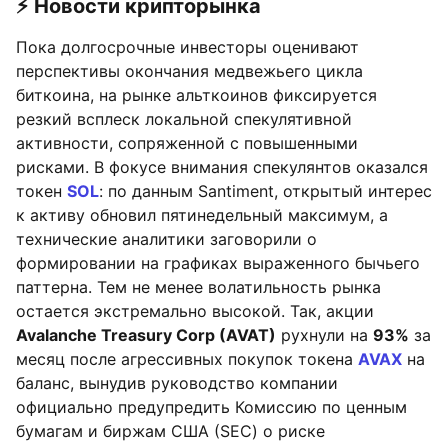
⚡️ Новости крипторынка
Пока долгосрочные инвесторы оценивают
перспективы окончания медвежьего цикла
биткоина, на рынке альткоинов фиксируется
резкий всплеск локальной спекулятивной
активности, сопряженной с повышенными
рисками. В фокусе внимания спекулянтов оказался
токен
SOL
: по данным Santiment, открытый интерес
к активу обновил пятинедельный максимум, а
технические аналитики заговорили о
формировании на графиках выраженного бычьего
паттерна. Тем не менее волатильность рынка
остается экстремально высокой. Так, акции
Avalanche Treasury Corp (AVAT)
рухнули на
93%
за
месяц после агрессивных покупок токена
AVAX
на
баланс, вынудив руководство компании
официально предупредить Комиссию по ценным
бумагам и биржам США (SEC) о риске