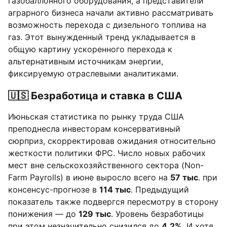
газобаллонного оборудования, а представители
аграрного бизнеса начали активно рассматривать
возможность перехода с дизельного топлива на
газ. Этот вынужденный тренд укладывается в
общую картину ускоренного перехода к
альтернативным источникам энергии,
фиксируемую отраслевыми аналитиками.
🇺🇸 Безработица и ставка в США
Июньская статистика по рынку труда США
преподнесла инвесторам консервативный
сюрприз, скорректировав ожидания относительно
жесткости политики ФРС. Число новых рабочих
мест вне сельскохозяйственного сектора (Non-
Farm Payrolls) в июне выросло всего на
57 тыс
. при
консенсус-прогнозе в
114 тыс
. Предыдущий
показатель также подвергся пересмотру в сторону
понижения — до
129 тыс
. Уровень безработицы
при этом незначительно снизился до
4,2%
. И хотя