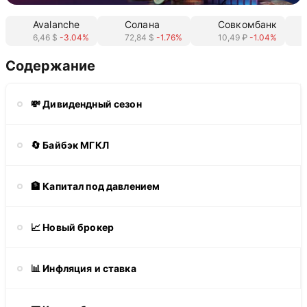
Avalanche
Солана
Совкомбанк
6,46 $
-3.04%
72,84 $
-1.76%
10,49 ₽
-1.04%
Содержание
💸 Дивидендный сезон
🔄 Байбэк МГКЛ
🏦 Капитал под давлением
📈 Новый брокер
📊 Инфляция и ставка