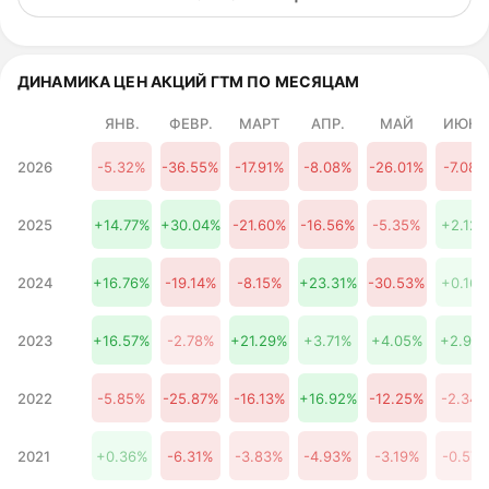
67,21 ₽
11.09%
2026
19 августа
66,99 ₽
10.72%
2026
20 августа
ДИНАМИКА ЦЕН АКЦИЙ ГТМ ПО МЕСЯЦАМ
65,76 ₽
8.70%
2026
21 августа
ЯНВ.
ФЕВР.
МАРТ
АПР.
МАЙ
ИЮНЬ
63,62 ₽
5.15%
2026
22 августа
2026
-5.32%
-36.55%
-17.91%
-8.08%
-26.01%
-7.08%
63,38 ₽
4.75%
2026
23 августа
63,38 ₽
4.75%
2026
2025
+14.77%
+30.04%
-21.60%
-16.56%
-5.35%
+2.12
24 августа
63,01 ₽
4.15%
2026
25 августа
2024
+16.76%
-19.14%
-8.15%
+23.31%
-30.53%
+0.16
62,82 ₽
3.84%
2026
26 августа
62,55 ₽
3.39%
2023
+16.57%
-2.78%
+21.29%
+3.71%
+4.05%
+2.92
2026
27 августа
61,38 ₽
1.45%
2026
2022
-5.85%
-25.87%
-16.13%
+16.92%
-12.25%
-2.34
28 августа
59,35 ₽
-1.89%
2026
29 августа
59,31 ₽
-1.98%
2021
+0.36%
-6.31%
-3.83%
-4.93%
-3.19%
-0.57
2026
30 августа