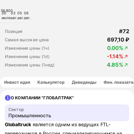
56.800
30
03
05
06
июля
авг.
авг.
авг.
#72
Позиция
697,10 ₽
Самая высокая цена
0.00%
Изменение цены (1ч)
-1.14%
Изменение цены (1d)
4.85%
Изменение цены (1нед)
Инвест идея
Калькулятор
Дивиденды
Фин. показате
О КОМПАНИИ "ГЛОБАЛТРАК"
Сектор
Промышленность
Globaltruck
является одним из ведущих FTL-
перевозчиков в России, специализирующимся на