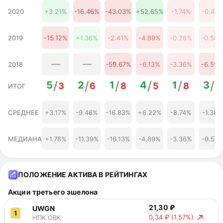
59,55 ₽
-1.57%
2026
2020
+3.21%
-16.46%
-43.03%
+52.65%
-1.74%
-0.47
31 августа
59,46 ₽
-1.73%
2026
01 сентября
2019
-15.12%
+1.36%
-2.41%
-4.89%
-0.28%
-0.58
59,56 ₽
-1.56%
2026
02 сентября
59,57 ₽
-1.53%
2026
—
—
2018
-59.67%
-6.13%
-3.36%
-6.59
03 сентября
58,66 ₽
-3.05%
2026
/
/
/
/
/
/
5
2
1
4
1
3
3
6
8
5
8
6
ИТОГ
04 сентября
56,86 ₽
-6.02%
2026
05 сентября
СРЕДНЕЕ
+3.17%
-9.46%
-16.83%
+6.22%
-8.74%
-1.38%
56,97 ₽
-5.83%
2026
МЕДИАНА
+1.78%
-11.39%
-16.13%
-4.89%
-3.36%
-0.57
ПОЛОЖЕНИЕ АКТИВА В РЕЙТИНГАХ
Акции третьего эшелона
21,30 ₽
UWGN
1
0,34 ₽
(1.57%)
НПК ОВК