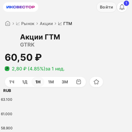
1
Акция: бесплатный пробный период на 3 дня!
Войти
ПОПРОБОВАТЬ
📈 Рынок
Акции
📈 ГТМ
Акции ГТМ
GTRK
60,50 ₽
2,80 ₽ (4.85%)
за 1 нед.
1Ч
1Д
1Н
1М
3М
RUB
63.100
61.000
58.900