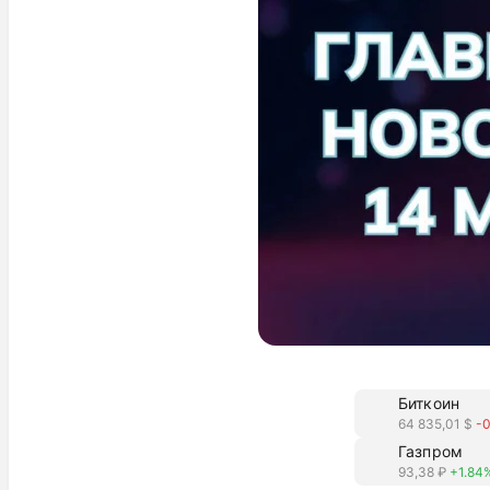
Биткоин
64 835,01 $
-
Газпром
93,38 ₽
+1.84