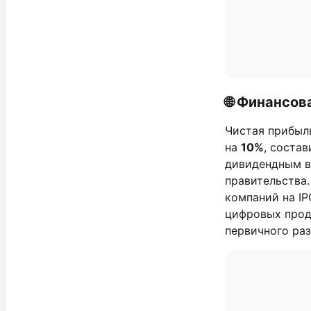
🌐 Финансо
Чистая прибы
на
10%
, соста
дивидендным в
правительства
компаний на IP
цифровых прод
первичного раз