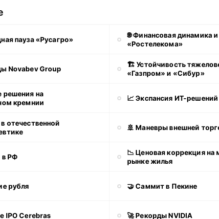
е
🌐 Финансовая динамика и
ная пауза «Русагро»
«Ростелекома»
🏗 Устойчивость тяжелов
ды Novabev Group
«Газпром» и «Сибур»
е решения на
📈 Экспансия ИТ-решений
ном кремнии
 в отечественной
🚢 Маневры внешней торг
евтике
📉 Ценовая коррекция на
 в РФ
рынке жилья
ие рубля
🤝 Саммит в Пекине
е IPO Cerebras
🚀 Рекорды NVIDIA