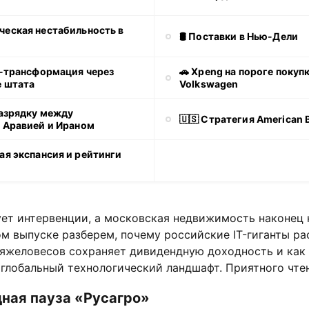
ческая нестабильность в
🛢 Поставки в Нью-Дели
И-трансформация через
🚗 Xpeng на пороге покуп
 штата
Volkswagen
разрядку между
🇺🇸 Стратегия American B
 Аравией и Ираном
ая экспансия и рейтинги
ует интервенции, а московская недвижимость наконец 
ом выпуске разберем, почему российские IT-гиганты ра
тяжеловесов сохраняет дивидендную доходность и как 
глобальный технологический ландшафт. Приятного чте
дная пауза «Русагро»