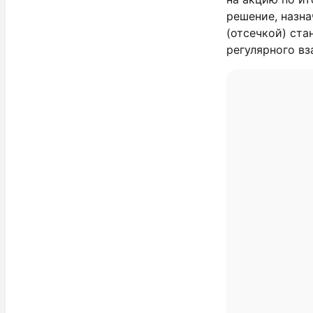
решение, назн
(отсечкой) ста
регулярного вз