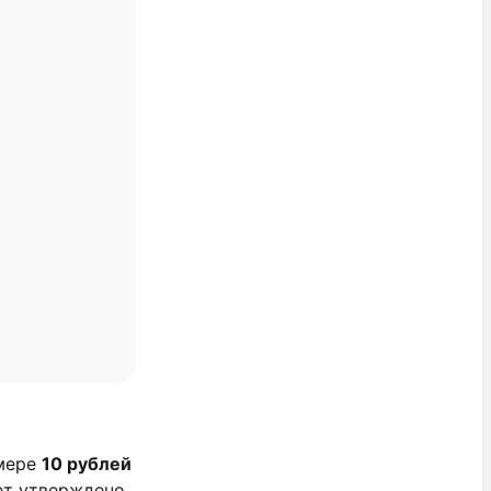
змере
10 рублей
дет утверждено