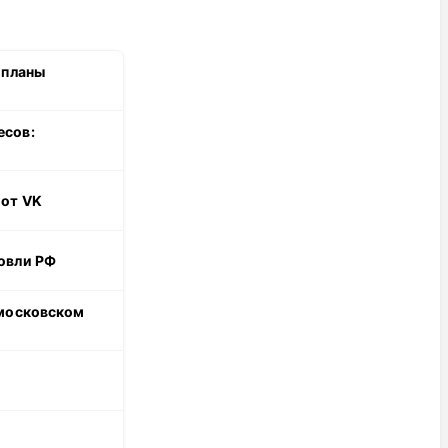
 планы
есов:
 от VK
овли РФ
 московском