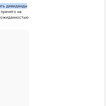
ать дивиденды
 принято на
неожиданностью