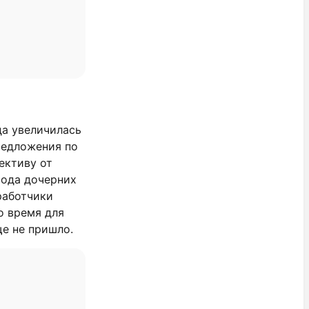
а увеличилась
редложения по
ективу от
вода дочерних
работчики
о время для
ще не пришло.