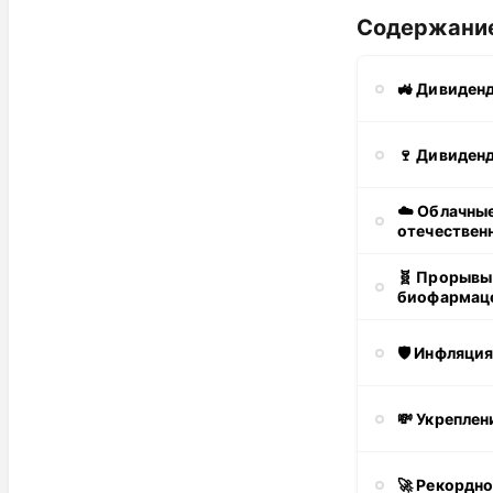
Содержани
🚜 Дивиденд
🍷 Дивиден
☁️ Облачны
отечествен
🧬 Прорывы
биофармац
🛡 Инфляция
💸 Укреплен
🚀 Рекордно