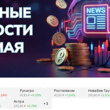
Русагро
Ростелеком
НоваБев Гру
0.24%
91,82 ₽
+0.35%
42,61 ₽
+1.04%
291,80 ₽
+2.03
Астра
+
3
%
225,95 ₽
+0.78%