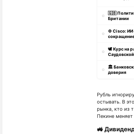
🇬🇧 Полити
Британии
⚙️ Cisco: И
сокращение
🕊 Курс на 
Саудовской
🏛 Банковск
доверия
Рубль игнорир
остывать. В эт
рынка, кто из 
Пекине меняет 
🚜 Дивиден