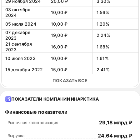
29 ноября 2024
20,00 ₽
3.30%
03 октября
10,00 ₽
1.56%
2024
05 июля 2024
10,00 ₽
1.20%
07 декабря
19,00 ₽
2.24%
2023
21 сентября
16,00 ₽
1.68%
2023
10 июля 2023
10,00 ₽
1.61%
15 декабря 2022
15,00 ₽
2.41%
08 сентября
ПОКАЗАТЬ ВСЕ
15,00 ₽
2.37%
2022
17 декабря 2021
4,00 ₽
0.72%
ПОКАЗАТЕЛИ КОМПАНИИ ИНАРКТИКА
20 сентября
4,00 ₽
0.86%
2021
Финансовые показатели
08 июля 2021
4,00 ₽
1.09%
29,18 млрд ₽
Рыночная капитализация
10 сентября
5,00 ₽
2.21%
2020
24,64 млрд ₽
Выручка