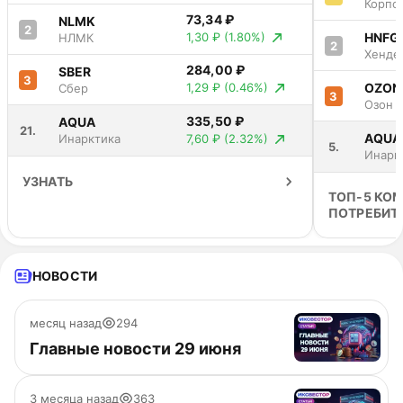
Корпо
73,34 ₽
Центр
NLMK
2
HNFG
1,30 ₽
(1.80%)
НЛМК
2
Хенде
284,00 ₽
SBER
3
OZON
1,29 ₽
(0.46%)
Сбер
3
Озон
335,50 ₽
AQUA
21.
AQUA
7,60 ₽
(2.32%)
Инарктика
5.
Инарк
УЗНАТЬ
ТОП-5 КО
ПОТРЕБИТ
НОВОСТИ
месяц назад
294
Главные новости 29 июня
3 месяца назад
363