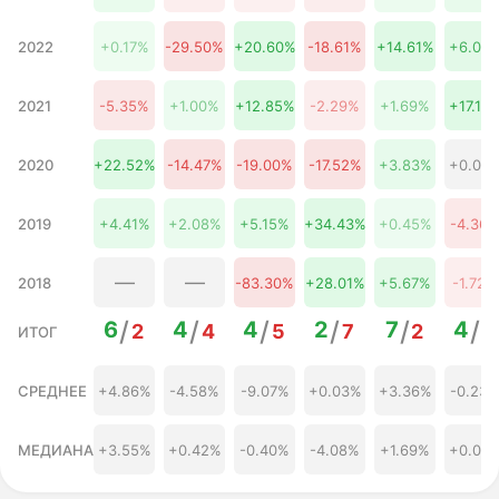
30 августа
317,18 ₽
-5.49%
2026
2022
+0.17%
-29.50%
+20.60%
-18.61%
+14.61%
+6.06
31 августа
313,65 ₽
-6.54%
2026
01 сентября
311,05 ₽
-7.31%
2021
-5.35%
+1.00%
+12.85%
-2.29%
+1.69%
+17.16
2026
02 сентября
309,06 ₽
-7.91%
2026
2020
+22.52%
-14.47%
-19.00%
-17.52%
+3.83%
+0.00
03 сентября
305,85 ₽
-8.87%
2026
04 сентября
2019
+4.41%
+2.08%
+5.15%
+34.43%
+0.45%
-4.36
303,41 ₽
-9.59%
2026
05 сентября
302,37 ₽
-9.90%
2026
—
—
2018
-83.30%
+28.01%
+5.67%
-1.72%
06 сентября
301,05 ₽
-10.30%
2026
/
/
/
/
/
/
6
4
4
2
7
4
2
4
5
7
2
4
ИТОГ
07 сентября
297,74 ₽
-11.28%
2026
08 сентября
СРЕДНЕЕ
+4.86%
-4.58%
-9.07%
+0.03%
+3.36%
-0.23
295,36 ₽
-11.99%
2026
МЕДИАНА
+3.55%
+0.42%
-0.40%
-4.08%
+1.69%
+0.00