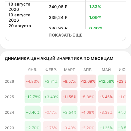
18 августа
340,06 ₽
1.33%
2026
19 августа
339,24 ₽
1.09%
2026
20 августа
336,93 ₽
0.40%
2026
ПОКАЗАТЬ ЕЩЁ
21 августа
335,14 ₽
-0.14%
2026
22 августа
334,52 ₽
-0.32%
2026
23 августа
ДИНАМИКА ЦЕН АКЦИЙ ИНАРКТИКА ПО МЕСЯЦАМ
333,42 ₽
-0.65%
2026
24 августа
ЯНВ.
ФЕВР.
МАРТ
АПР.
МАЙ
ИЮНЬ
330,18 ₽
-1.61%
2026
25 августа
2026
-4.83%
+2.74%
-8.57%
-12.09%
+12.56%
-23.34
327,74 ₽
-2.34%
2026
26 августа
325,78 ₽
-2.93%
2026
2025
+12.78%
+3.40%
-11.55%
-5.38%
-6.46%
-1.07%
27 августа
322,51 ₽
-3.90%
2026
28 августа
2024
+6.46%
-0.17%
+2.54%
-4.08%
-3.38%
+1.69
319,94 ₽
-4.67%
2026
29 августа
318,71 ₽
-5.03%
2023
+2.70%
-1.76%
-0.40%
-2.20%
+1.25%
+3.50
2026