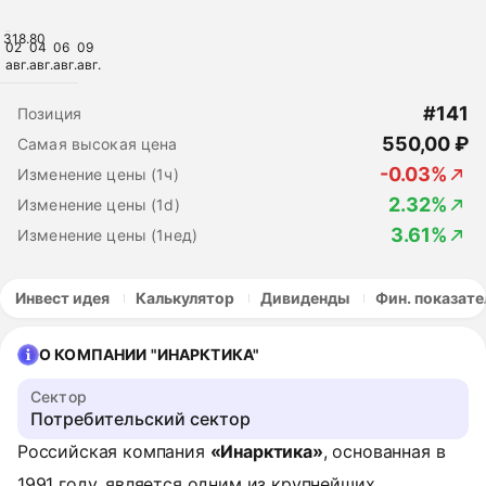
318.80
02
04
06
09
авг.
авг.
авг.
авг.
#141
Позиция
550,00 ₽
Самая высокая цена
-0.03%
Изменение цены (1ч)
2.32%
Изменение цены (1d)
3.61%
Изменение цены (1нед)
Инвест идея
Калькулятор
Дивиденды
Фин. показате
О КОМПАНИИ "ИНАРКТИКА"
Сектор
Потребительский сектор
Российская компания
«Инарктика»
, основанная в
1991 году, является одним из крупнейших