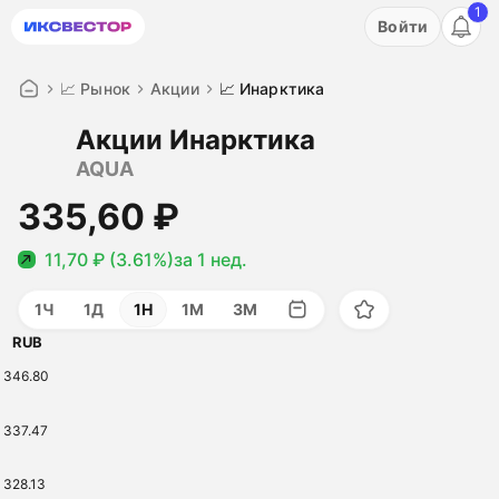
1
Акция: бесплатный пробный период на 3 дня!
Войти
ПОПРОБОВАТЬ
📈 Рынок
Акции
📈 Инарктика
Акции Инарктика
AQUA
335,60 ₽
11,70 ₽ (3.61%)
за 1 нед.
1Ч
1Д
1Н
1М
3М
RUB
346.80
337.47
328.13