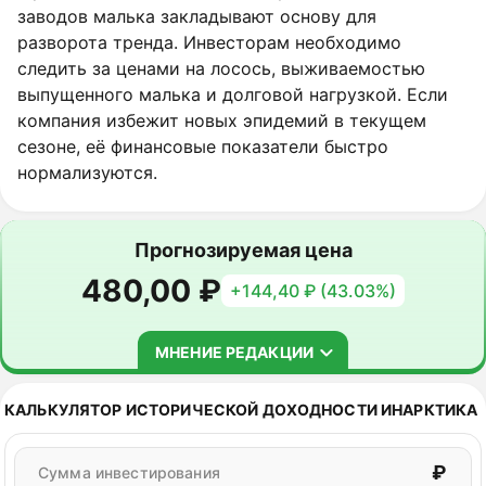
заводов малька закладывают основу для
разворота тренда. Инвесторам необходимо
следить за ценами на лосось, выживаемостью
выпущенного малька и долговой нагрузкой. Если
компания избежит новых эпидемий в текущем
сезоне, её финансовые показатели быстро
нормализуются.
Прогнозируемая цена
480,00 ₽
+144,40 ₽ (43.03%)
МНЕНИЕ РЕДАКЦИИ
В текущих реалиях акции компании потеряли
КАЛЬКУЛЯТОР ИСТОРИЧЕСКОЙ ДОХОДНОСТИ ИНАРКТИКА
статус консервативной бумаги и не подходят для
дивидендных портфелей. Бумага интересна для
₽
Сумма инвестирования
активных стратегий как ставка на восстановление