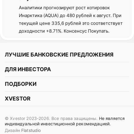
Аналитики прогнозируют рост котировок
Инарктика (AQUA) до 480 рублей к август. При
текущей цене 335,6 рублей это соответствует
доходности +8.71%. Консенсус Покупать.
ЛУЧШИЕ БАНКОВСКИЕ ПРЕДЛОЖЕНИЯ
Альфа-Банк
ДЛЯ ИНВЕСТОРА
Т-Банк
Курс акций
ПОДБОРКИ
СБЕР
Курс криптовалют
Подборки акций
Газпромбанк
XVESTOR
Курс облигаций
Подборки криптовалют
ВТБ
Telegram
Прогнозы на акции
Подборки облигаций
OZON Банк
© Xvestor 2023-2026. Все права защищены.
Не является
Вконтакте
Прогнозы на криптовалюты
индивидуальной инвестиционной рекомендацией.
Совкомбанк
Дизайн
Flatstudio
Поддержка в Telegram
Идеи инвест аналитиков