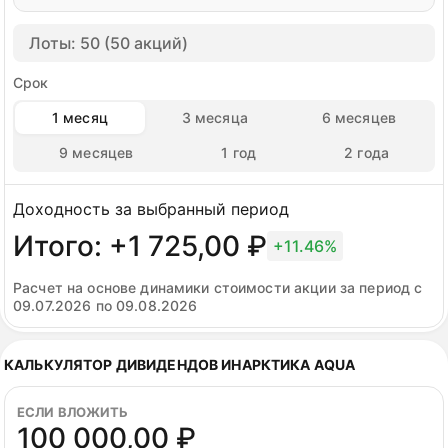
бизнеса. Держать акцию имеет смысл, докупать
стоит осторожно по мере публикации
Лоты: 50 (50 акций)
операционных отчетов. При текущей цене в районе
Срок
400 руб. мы видим потенциал роста. Наш прогноз
стоимости актива на ближайшие полгода
1 месяц
3 месяца
6 месяцев
составляет около 480 руб. за штуку по мере
9 месяцев
1 год
2 года
трансляции подросшей биомассы в выручку.
РЕКОМЕНДАЦИЯ: ПОКУПАТЬ
Доходность за выбранный период
Итого: +1 725,00 ₽
+11.46%
Расчет на основе динамики стоимости акции за период с
09.07.2026 по 09.08.2026
КАЛЬКУЛЯТОР ДИВИДЕНДОВ ИНАРКТИКА AQUA
ЕСЛИ ВЛОЖИТЬ
100 000,00 ₽