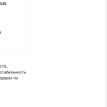
GLD)
)
27%,
стабильность
йдерах по