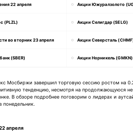
ения 22 апреля
Акции Южуралзолото (U
с (PLZL)
Акции Селигдар (SELG)
ти во вторник 23 апреля
Акции Северсталь (CHMF
банк (SBER)
Акции Норникель (GMKN)
екс Мосбиржи завершил торговую сессию ростом на 0.
зитивную тенденцию, несмотря на продолжающуюся не
нке. В обзоре подробнее поговорим о лидерах и аутса
в понедельник.
22 апреля