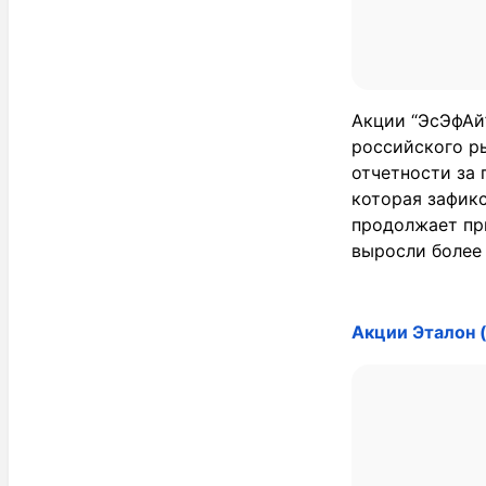
Акции “ЭсЭфАй
российского р
отчетности за 
которая зафикс
продолжает при
выросли более
Акции Эталон 