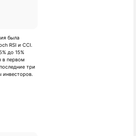
ния была
ch RSI и CCI.
 5% до 15%
я в первом
последние три
ы инвесторов.