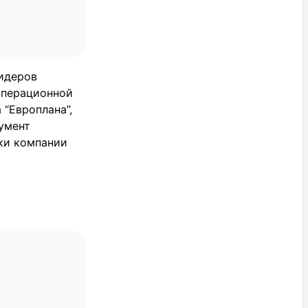
лидеров
операционной
 “Европлана”,
умент
вки компании