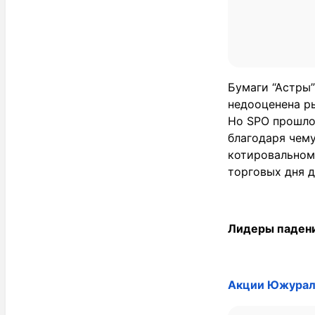
Бумаги “Астры”
недооценена ры
Но SPO прошло 
благодаря чем
котировальном
торговых дня 
Лидеры падени
Акции Южурал