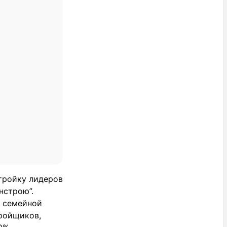
 тройку лидеров
нстрою”.
ы семейной
тройщиков,