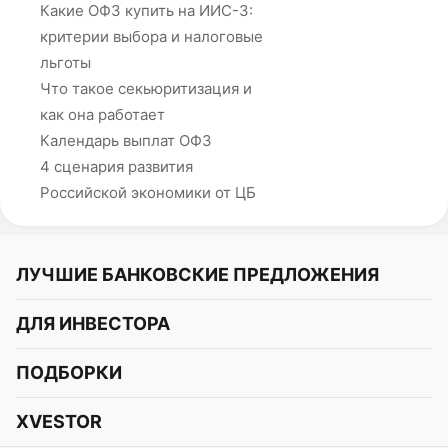
Какие ОФЗ купить на ИИС-3:
критерии выбора и налоговые
льготы
Что такое секьюритизация и
как она работает
Календарь выплат ОФЗ
4 сценария развития
Российской экономики от ЦБ
ЛУЧШИЕ БАНКОВСКИЕ ПРЕДЛОЖЕНИЯ
Альфа-Банк
ДЛЯ ИНВЕСТОРА
Т-Банк
Курс акций
ПОДБОРКИ
СБЕР
Курс криптовалют
Подборки акций
Газпромбанк
XVESTOR
Курс облигаций