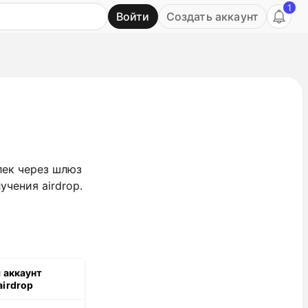
1
Войти
Создать аккаунт
Ь
лек через шлюз
чения airdrop.
ш аккаунт
airdrop