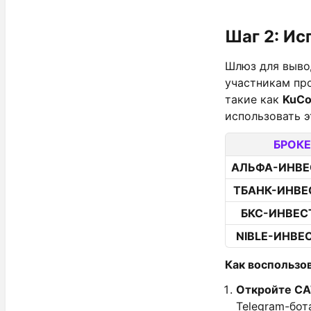
Шаг 2: Ис
Шлюз для выво
участникам пр
такие как
KuCo
использовать 
БРОКЕ
АЛЬФА-ИНВ
ТБАНК-ИНВЕ
БКС-ИНВЕС
NIBLE-ИНВЕ
Как воспользо
Откройте CAT
Telegram-бот