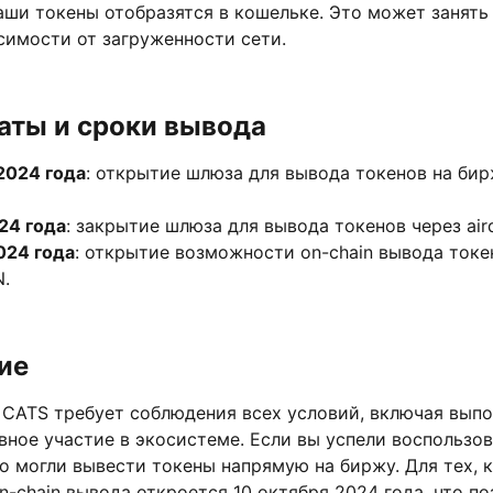
аши токены отобразятся в кошельке. Это может занять
симости от загруженности сети.
аты и сроки вывода
2024 года
: открытие шлюза для вывода токенов на бир
24 года
: закрытие шлюза для вывода токенов через air
024 года
: открытие возможности on-chain вывода токе
.
ие
 CATS требует соблюдения всех условий, включая вып
вное участие в экосистеме. Если вы успели воспользо
то могли вывести токены напрямую на биржу. Для тех, к
-chain вывода откроется 10 октября 2024 года, что по