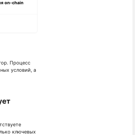
я on-chain
rop. Процесс
ных условий, а
ует
тствуете
олько ключевых