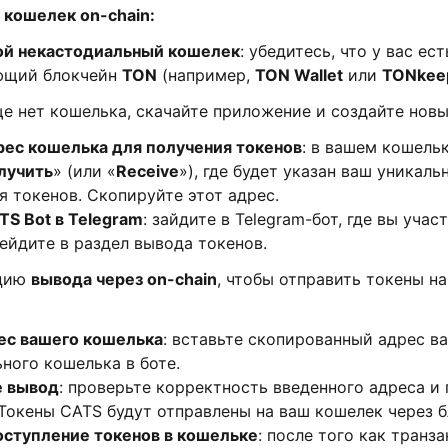
 кошелек on-chain:
ой некастодиальный кошелек
: убедитесь, что у вас ес
ющий блокчейн
TON
(например,
TON Wallet
или
TONkee
ще нет кошелька, скачайте приложение и создайте нов
рес кошелька для получения токенов
: в вашем кошель
лучить
» (или «
Receive
»), где будет указан ваш уникал
я токенов. Скопируйте этот адрес.
S Bot в Telegram
: зайдите в Telegram-бот, где вы учас
ерейдите в раздел вывода токенов.
пцию
вывода через on-chain
, чтобы отправить токены на
ес вашего кошелька
: вставьте скопированный адрес в
ного кошелька в боте.
е вывод
: проверьте корректность введенного адреса и
Токены CATS будут отправлены на ваш кошелек через 
оступление токенов в кошельке
: после того как транз