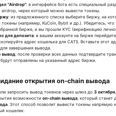
ел "Airdrop"
: в интерфейсе бота есть специальный раз
airdrop, через который можно вывести токены.
иржу
: из предложенного списка выберите биржу, на ко
токены (например, KuCoin, Bybit и др.). Убедитесь, что 
ыбранной бирже, и вы прошли KYC (верификацию лично
ес для депозита
: в вашем аккаунте на бирже перейдите
скопируйте адрес кошелька для CATS. Вставьте этот ад
 для завершения вывода.
е вывод
: после проверки всех данных подтвердите тра
будут отправлены на указанный адрес биржи.
идание открытия on-chain вывода
ели запросить вывод токенов через шлюз до
3 октября
крытия возможности
on-chain вывода
, который станет
года
. Этот способ позволит вывести токены напрямую 
ый кошелек.