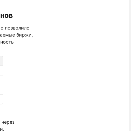
енов
что позволило
ваемые биржи,
жность
Я
 через
и.