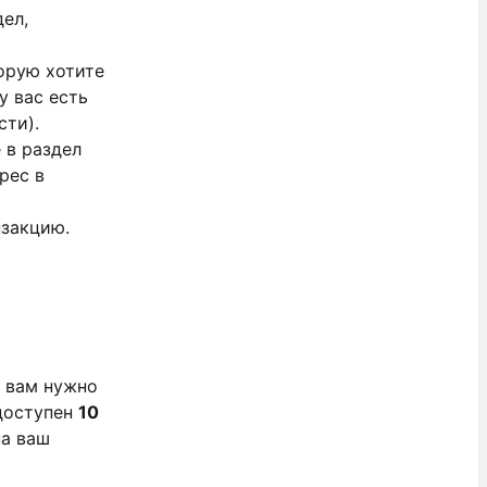
дел,
торую хотите
у вас есть
сти).
 в раздел
рес в
нзакцию.
, вам нужно
 доступен
10
на ваш