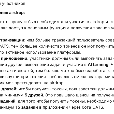
 участников.
ния airdrop:
: этот пропуск был необходим для участия в airdrop и 
лял доступ к основным функциям получения токенов ч
.
транзакции
: чем больше транзакций пользователь сов
ATS, тем большее количество токенов он мог получить
ло активное использование платформы.
в приложении
: участники должны были выполнять задан
ние друзей, выполнение задач и участие в
AI farming
. 
но активностей, тем больше можно было заработать т
ра
: внутри приложения требовалась смена аватара ми
ик мог претендовать на airdrop.
 друзей
: чтобы получить токены, пользователи должн
как минимум
5 друзей
. Это повышало шансы на получени
заданий
: для того чтобы получить токены, необходимо
минимум
15 заданий
в приложении через бота CATS.