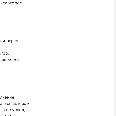
 некоторое
жи через
drop.
нов через
олнение
ваться шлюзом
то не успел,
зволит