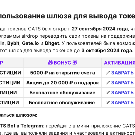
пользование шлюза для вывода ток
да токенов CATS был открыт
27 сентября 2024 года
, 
ограммы airdrop переводить свои токены на поддержи
in
,
Bybit
,
Gate.io
и
Bitget
. У пользователей была возмо
этот шлюз для вывода токенов до
3 октября 2024 года
.
Р
🎁 БОНУС 🎁
АКТИВАЦИ
ЕСТИЦИИ
5000 ₽ на открытие счета
✅
ЗАБРАТЬ
СТИЦИИ
Акции до 20 000 ₽ в подарок
✅
ЗАБРАТЬ
ТИЦИИ
Бесплатное обслуживание
✅
ЗАБРАТЬ
СТИЦИИ
Бесплатное обслуживание
✅
ЗАБРАТЬ
ваться шлюзом:
S Bot в Telegram
: перейдите в мини-приложение CATS
а, где вы выполняли задания и участвовали в активност