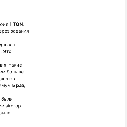
стоил
1 TON
.
ерез задания
ершал в
. Это
ия, такие
Чем больше
окенов.
нимум
5 раз
,
ы были
е airdrop.
 было