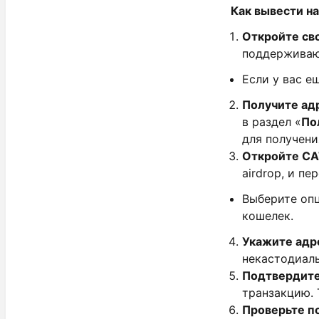
Как вывести на
Откройте св
поддержива
Если у вас е
Получите ад
в раздел «
По
для получени
Откройте CAT
airdrop, и п
Выберите о
кошелек.
Укажите адр
некастодиаль
Подтвердит
транзакцию. 
Проверьте п