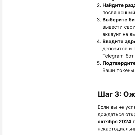
Найдите разд
посвященный 
Выберите б
вывести свои 
аккаунт на в
Введите адр
депозитов и 
Telegram-бот
Подтвердит
Ваши токены 
Шаг 3: Ож
Если вы не усп
дождаться от
октября 2024 
некастодиальн