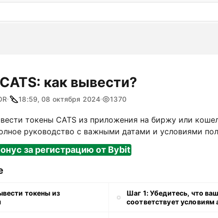
: бесплатный пробный период на 3 дня!
ПОПРОБОВАТ
 CATS: как вывести?
OR
18:59, 08 октября 2024
1370
вывести токены CATS из приложения на биржу или коше
Полное руководство с важными датами и условиями полу
онус за регистрацию от Bybit
е
ывести токены из
Шаг 1: Убедитесь, что ва
я
соответствует условиям 