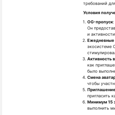
требований для
Условия получе
OG-пропуск
Он предостав
и активности
Ежедневные 
экосистеме C
стимулирова
Активность 
как приглаше
было выполне
Смена авата
чтобы участн
Приглашение
пригласить 
Минимум 15 
выполнить 