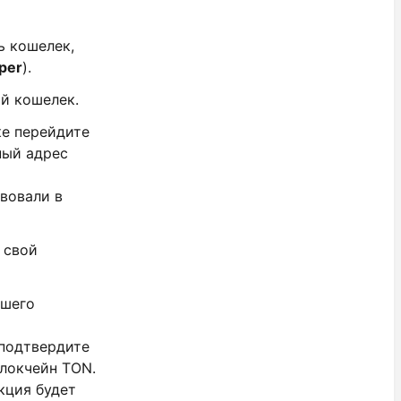
ть кошелек,
per
).
ый кошелек.
ке перейдите
ьный адрес
твовали в
 свой
ашего
 подтвердите
блокчейн TON.
акция будет