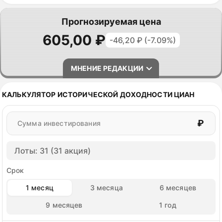
Прогнозируемая цена
605,00 ₽
-46,20 ₽ (-7.09%)
МНЕНИЕ РЕДАКЦИИ
По профилю бумага подходит инвестору, готовому
КАЛЬКУЛЯТОР ИСТОРИЧЕСКОЙ ДОХОДНОСТИ ЦИАН
к волатильности ради роста, и частично —
дивидендному портфелю, но только как небольшая
₽
Сумма инвестирования
доля. Это не замена облигации: выплаты
нерегулярны по размеру.
Лоты: 31 (31 акция)
Держать
оправданно уже сейчас.
Докупать
логично, если второй дивиденд за
Срок
2026 год подтвердят, а ставка на сентябрьском
1 месяц
3 месяца
6 месяцев
заседании уйдёт ниже
13,5%
.
Сокращать
позицию стоит, если по итогам
9 месяцев
1 год
полугодия рентабельность по