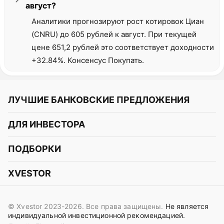
август?
Аналитики прогнозируют рост котировок Циан
(CNRU) до 605 рублей к август. При текущей
цене 651,2 рублей это соответствует доходности
+32.84%. Консенсус Покупать.
ЛУЧШИЕ БАНКОВСКИЕ ПРЕДЛОЖЕНИЯ
Альфа-Банк
ДЛЯ ИНВЕСТОРА
Т-Банк
Курс акций
ПОДБОРКИ
СБЕР
Курс криптовалют
Подборки акций
Газпромбанк
XVESTOR
Курс облигаций
Подборки криптовалют
ВТБ
Telegram
Прогнозы на акции
Подборки облигаций
OZON Банк
© Xvestor 2023-2026. Все права защищены.
Не является
Вконтакте
Прогнозы на криптовалюты
индивидуальной инвестиционной рекомендацией.
Совкомбанк