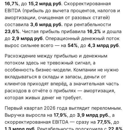
16,7%
, до
15,2 млрд руб
. Скорректированная
EBITDA (прибыль до вычета процентов, налогов и
амортизации, очищенная от разовых статей)
составила
3,6 млрд руб.
при рентабельности
23,6%
. Чистая прибыль прибавила
16,2%
и дошла
до
2,9 млрд руб
. Операционный денежный поток
вырос сильнее всего — на
54%
, до
4,3 млрд руб
.
Расхождение между прибылью и денежным
потоком здесь не тревожный сигнал, а
особенность бизнес-модели. Компании не нужно
вкладываться в склады и запасы, деньги от
клиентов приходят вперёд, а значительная часть
расходов в отчёте о прибылях — амортизация,
которая живых денег не требует.
Первый квартал 2026 года выглядит переломным.
Выручка выросла на
17,9%
, до
3,9 млрд руб.
, а
скорректированная EBITDA — сразу на
77,5%
, до
1,3 млрд руб
. Рентабельность подскочила с
22,8%