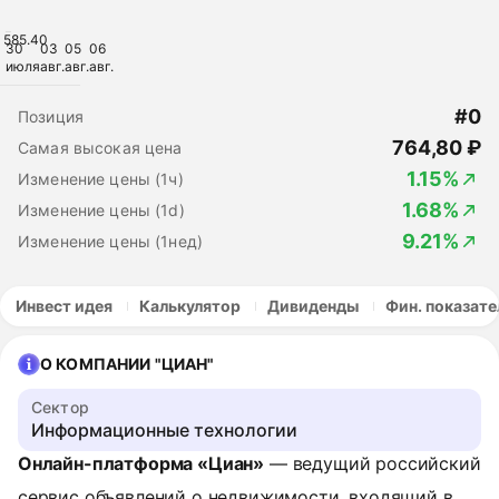
585.40
30
03
05
06
июля
авг.
авг.
авг.
#0
Позиция
764,80 ₽
Самая высокая цена
1.15%
Изменение цены (1ч)
1.68%
Изменение цены (1d)
9.21%
Изменение цены (1нед)
Инвест идея
Калькулятор
Дивиденды
Фин. показате
О КОМПАНИИ "ЦИАН"
Сектор
Информационные технологии
Онлайн-платформа «Циан»
— ведущий российский
сервис объявлений о недвижимости, входящий в