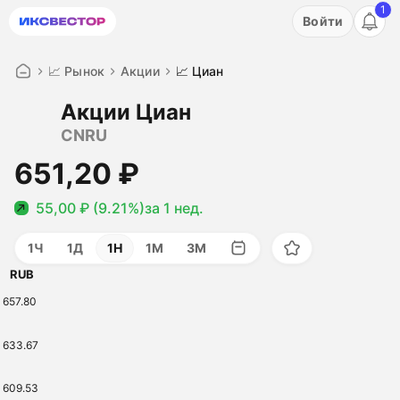
1
Акция: бесплатный пробный период на 3 дня!
Войти
ПОПРОБОВАТЬ
📈 Рынок
Акции
📈 Циан
Акции Циан
CNRU
651,20 ₽
55,00 ₽ (9.21%)
за 1 нед.
1Ч
1Д
1Н
1М
3М
RUB
657.80
633.67
609.53