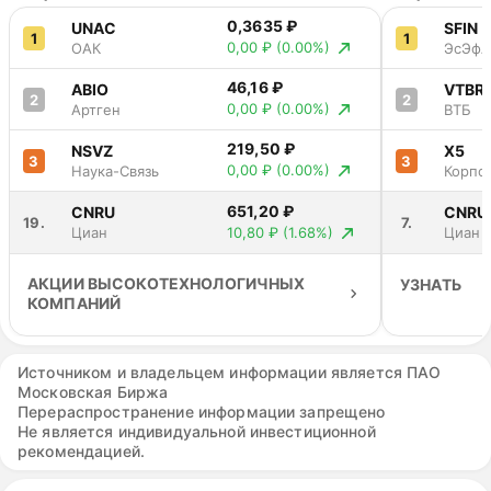
31 августа
572,13 ₽
-12.14%
0,3635 ₽
UNAC
SFIN
2026
1
1
0,00 ₽
(0.00%)
ОАК
ЭсЭфА
01 сентября
572,11 ₽
-12.15%
2026
46,16 ₽
ABIO
VTBR
02 сентября
2
2
569,02 ₽
-12.62%
0,00 ₽
(0.00%)
Артген
ВТБ
2026
03 сентября
572,90 ₽
-12.02%
219,50 ₽
NSVZ
X5
2026
3
3
0,00 ₽
(0.00%)
Наука-Связь
Корпо
04 сентября
570,65 ₽
-12.37%
Центр
2026
651,20 ₽
CNRU
CNRU
05 сентября
19.
7.
570,14 ₽
-12.45%
10,80 ₽
(1.68%)
Циан
Циан
2026
АКЦИИ ВЫСОКОТЕХНОЛОГИЧНЫХ
УЗНАТЬ
КОМПАНИЙ
Источником и владельцем информации является ПАО
Московская Биржа
Перераспространение информации запрещено
Не является индивидуальной инвестиционной
рекомендацией.