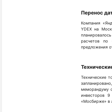
Перенос да
Компания «Ян
YDEX на Моск
планировалось
расчетов по
предложения о
Технические
Технические т
запланирован
меморандуму о
инвесторов 9
«Мосбирже» в а