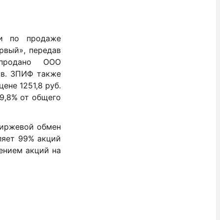
ки по продаже
рвый», передав
продано ООО
ов. ЗПИФ также
ене 1251,8 руб.
29,8% от общего
биржевой обмен
ляет 99% акций
ением акций на