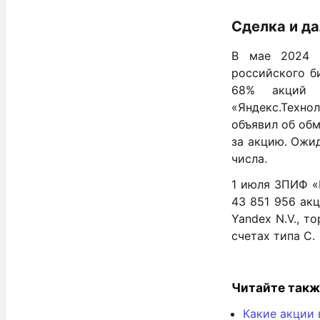
Сделка и д
В мае 2024 г
российского б
68% акций 
«Яндекс.Техно
объявил об обм
за акцию. Ожид
числа.
1 июля ЗПИФ «
43 851 956 ак
Yandex N.V., 
счетах типа С.
Читайте такж
Какие акции 