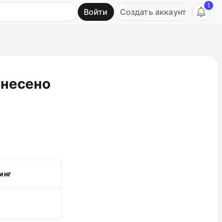
1
Войти
Создать аккаунт
Ь
енесено
инг