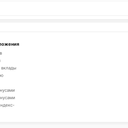
ложения
в
и
 вклады
ию
онусами
онусами
Яндекс-