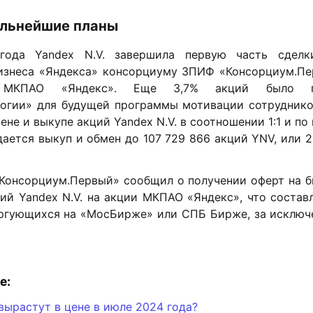
альнейшие планы
ода Yandex N.V. завершила первую часть сдел
изнеса «Яндекса» консорциуму ЗПИФ «Консорциум.Пе
МКПАО «Яндекс». Еще 3,7% акций было 
логии» для будущей программы мотивации сотрудник
ене и выкупе акций Yandex N.V. в соотношении 1:1 и по ц
ается выкуп и обмен до 107 729 866 акций YNV, или 
Консорциум.Первый» сообщил о получении оферт на 
ций Yandex N.V. на акции МКПАО «Яндекс», что состав
торгующихся на «МосБирже» или СПБ Бирже, за исключ
е:
вырастут в цене в июле 2024 года?