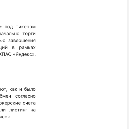
» под тикером
ачально торги
тью завершения
ций в рамках
КПАО «Яндекс».
ют, как и было
бмен согласно
окерские счета
ли листинг на
исок.