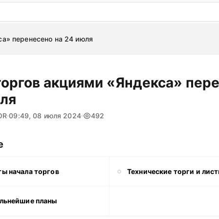
: бесплатный пробный период на 3 дня!
ПОПРОБОВАТ
са» перенесено на 24 июля
торгов акциями «Яндекса» пер
юля
OR
09:49, 08 июля 2024
492
е
ты начала торгов
Технические торги и лист
альнейшие планы