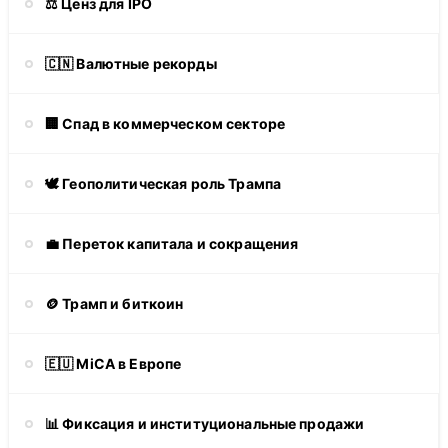
⚖️ Ценз для IPO
🇨🇳 Валютные рекорды
🏢 Спад в коммерческом секторе
🕊️ Геополитическая роль Трампа
💼 Переток капитала и сокращения
🪙 Трамп и биткоин
🇪🇺 MiCA в Европе
📊 Фиксация и институциональные продажи