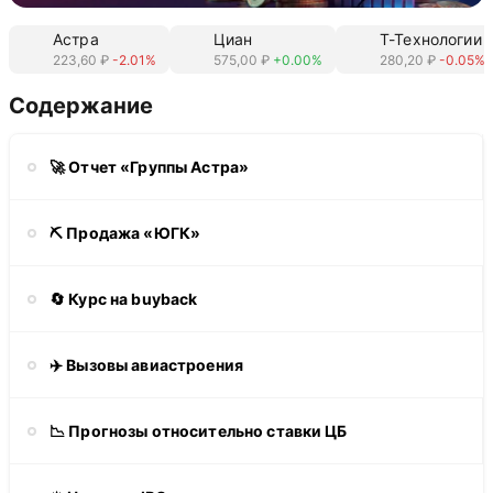
Астра
Циан
Т-Технологии
223,60 ₽
-2.01%
575,00 ₽
+0.00%
280,20 ₽
-0.05%
Содержание
🚀 Отчет «Группы Астра»
⛏️ Продажа «ЮГК»
🔄 Курс на buyback
✈️ Вызовы авиастроения
📉 Прогнозы относительно ставки ЦБ