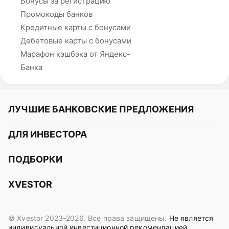
Бонусы за регистрацию
Промокоды банков
Кредитные карты с бонусами
Дебетовые карты с бонусами
Марафон кэшбэка от Яндекс-
Банка
ЛУЧШИЕ БАНКОВСКИЕ ПРЕДЛОЖЕНИЯ
Альфа-Банк
ДЛЯ ИНВЕСТОРА
Т-Банк
Курс акций
ПОДБОРКИ
СБЕР
Курс криптовалют
Подборки акций
Газпромбанк
XVESTOR
Курс облигаций
Подборки криптовалют
ВТБ
Telegram
Прогнозы на акции
Подборки облигаций
OZON Банк
© Xvestor 2023-2026. Все права защищены.
Не является
Вконтакте
Прогнозы на криптовалюты
индивидуальной инвестиционной рекомендацией.