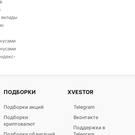
в
и
 вклады
ию
онусами
онусами
Яндекс-
ПОДБОРКИ
XVESTOR
Подборки акций
Telegram
Подборки
Вконтакте
криптовалют
Поддержка в
Подборки облигаций
Telegram