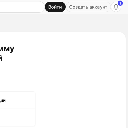
1
Войти
Создать аккаунт
Ь
мму
й
ций