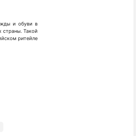
ежды и обуви в
х страны. Такой
ийском ритейле