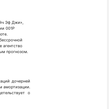
йч Эф Джи»,
ии 001Р
юте.
 бессрочной
е агентство
ым прогнозом.
гаций дочерней
ом амортизации.
етельствует о