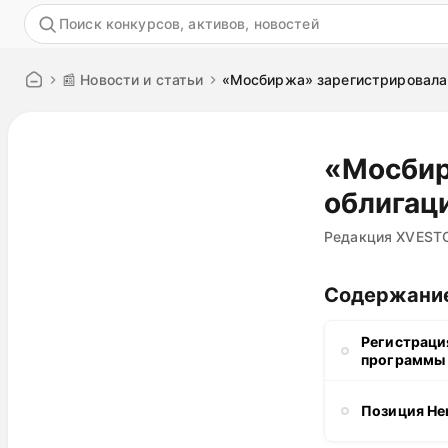
Акция
📰 Новости и статьи
«Мосбиржа» зарегистрировала 
«Мосбир
облигац
Редакция XVEST
Содержани
Регистраци
программы
Позиция He