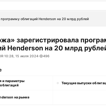
: бесплатный пробный период на 3 дня!
ПОПРОБОВАТ
программу облигаций Henderson на 20 млрд рублей
жа» зарегистрировала програ
ий Henderson на 20 млрд рубле
OR
10:28, 15 июля 2024
496
е
я и параметры
Текущие выпуски облига
 облигаций
nderson на рынке