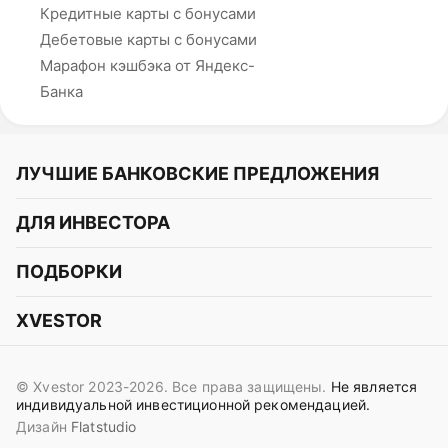
Кредитные карты с бонусами
Дебетовые карты с бонусами
Марафон кэшбэка от Яндекс-
Банка
ЛУЧШИЕ БАНКОВСКИЕ ПРЕДЛОЖЕНИЯ
Альфа-Банк
ДЛЯ ИНВЕСТОРА
Т-Банк
Курс акций
ПОДБОРКИ
СБЕР
Курс криптовалют
Подборки акций
Газпромбанк
XVESTOR
Курс облигаций
Подборки криптовалют
ВТБ
Telegram
Прогнозы на акции
Подборки облигаций
OZON Банк
© Xvestor 2023-2026. Все права защищены.
Не является
Вконтакте
Прогнозы на криптовалюты
индивидуальной инвестиционной рекомендацией.
Совкомбанк
Дизайн
Flatstudio
Поддержка в Telegram
Идеи инвест аналитиков